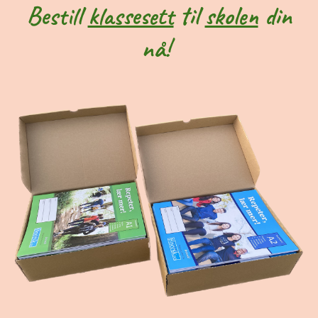
Bestill
klassesett
til
skolen
din
nå!