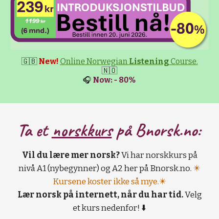
🇬🇧
New!
Online Norwegian
Listening
Course.
🇳🇴
🎧
Now: - 80%
Ta et
norskkurs
på B
norsk.no:
Vil du lære mer norsk?
Vi har norskkurs på
nivå A1 (nybegynner) og A2 her på Bnorsk.no.
✴️
Kursene koster ikke så mye.✴️
Lær norsk på internett, når du har tid.
Velg
et kurs nedenfor! ⬇️