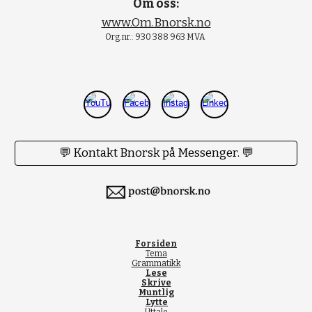
Om oss:
www.Om.Bnorsk.no
Org.nr.: 930 388 963 MVA
💬 Kontakt Bnorsk på Messenger. 💬
Forsiden
Tema
Grammatikk
Lese
Skrive
Muntlig
Lytte