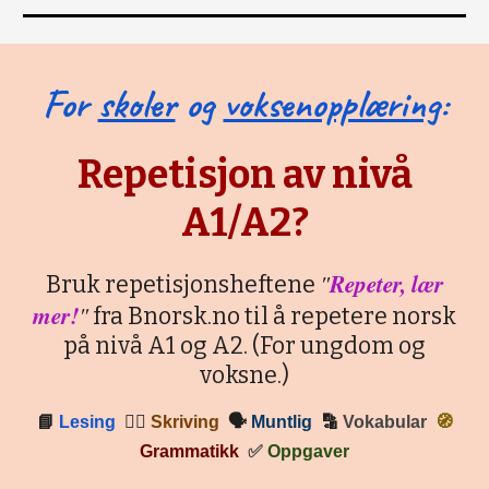
For
skoler
og
voksenopplæring
:
Repetisjon av nivå
A1/A2?
"
Repeter, lær
Bruk repetisjonsheftene
mer!
"
fra Bnorsk.no til å repetere norsk
på nivå A1 og A2. (For ungdom og
voksne.)
📘
Lesing
✍🏼
Skriving
🗣
Muntlig
🔡
Vokabular
🧭
Grammatikk
✅
Oppgaver