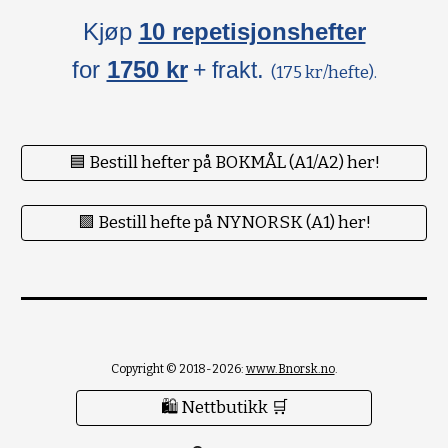
Kjøp
10 repetisjonshefter
for
1750 kr
.
+ frakt
(175 kr/hefte).
🟦 Bestill hefter på BOKMÅL (A1/A2) her!
🟪 Bestill hefte på NYNORSK (A1) her!
Copyright © 2018-2026:
www.Bnorsk.no
.
🛍 Nettbutikk 🛒