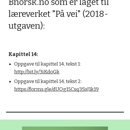
Bnorsk.no som er laget til 
læreverket "På vei" (2018-
utgaven):
Kapittel 14:
Oppgave til kapittel 14, tekst 1: 
http://bit.ly/3iKdoGk
Oppgave til kapittel 14, tekst 2: 
https://forms.gle/dUQg15Csq3SsJ1k19