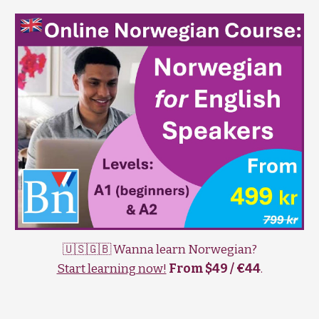
🇺🇸🇬🇧 Wanna learn Norwegian?
Start learning now!
From $49 / €44
.