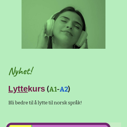
Nyhet!
Lytte
kurs
(
A1
-
A2
)
Bli bedre til å lytte til norsk språk!