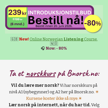
🇬🇧
New!
Online Norwegian
Listening
Course.
🇳🇴
🎧
Now: - 80%
Ta et
norskkurs
på B
norsk.no:
Vil du lære mer norsk?
Vi har norskkurs på
nivå A1 (nybegynner) og A2 her på Bnorsk.no.
✴️
Kursene koster ikke så mye.✴️
Lær norsk på internett, når du har tid.
Velg