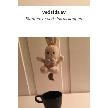
ved sid
a
 av
Kaninen er ved sid
a
 av koppen.