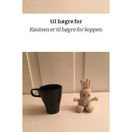
til hø
g
re for
Kaninen er til hø
g
re for koppen.