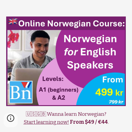
🇺🇸🇬🇧 Wanna learn Norwegian?
Start learning now!
From $49 / €44
.