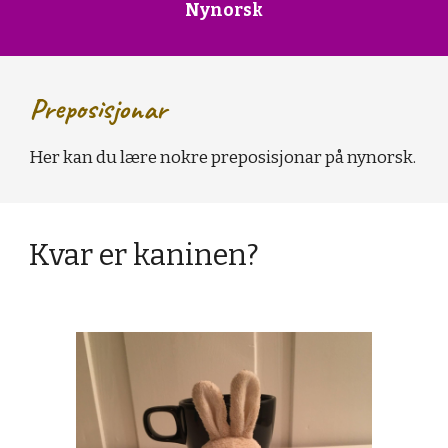
Nynorsk
Preposisjon
a
r
Her kan du lære 
nokre
 preposisjon
a
r på nynorsk.
Kvar er kaninen?