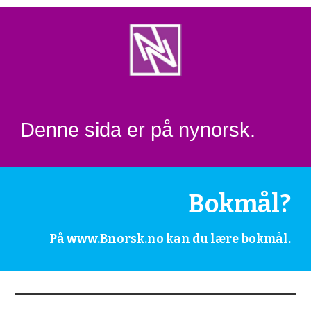
Denne sida er på nynorsk.
Bokmål?
På 
www.Bnorsk.no
 kan du lære bokmål.