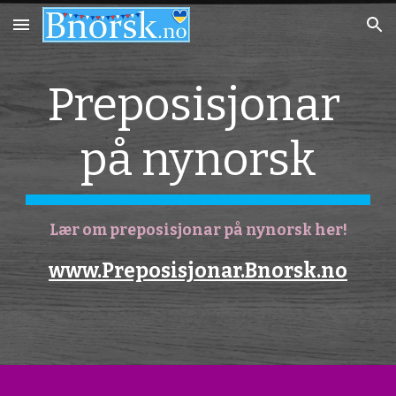
Skip to main content
Skip to navigation
Preposisjon
a
r 
på nynorsk
Lær om preposisjonar på nynorsk her!
www.Preposisjonar.Bnorsk.no