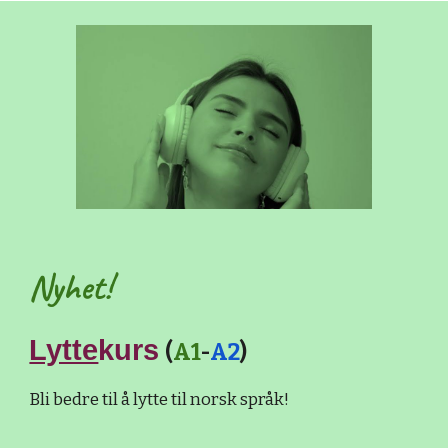
Nyhet!
Lytte
kurs
(
A1
-
A2
)
Bli bedre til å lytte til norsk språk!