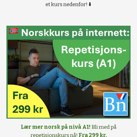
et kurs nedenfor! ⬇️
Lær mer norsk på nivå A1!
Bli med på
repetisjonskurs
nå
!
Fra 299 kr.