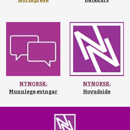
Norskprøve
Datakurs
NYNORSK:
NYNORSK:
Munnlege øvingar
Hovudside