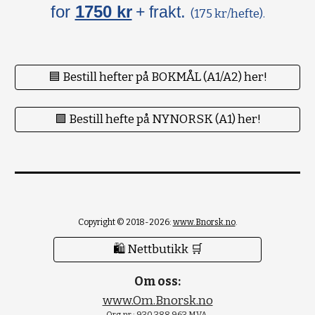
for
1750 kr
.
+ frakt
(175 kr/hefte).
🟦 Bestill hefter på BOKMÅL (A1/A2) her!
🟪 Bestill hefte på NYNORSK (A1) her!
Copyright © 2018-2026:
www.Bnorsk.no
.
🛍 Nettbutikk 🛒
Om oss:
www.Om.Bnorsk.no