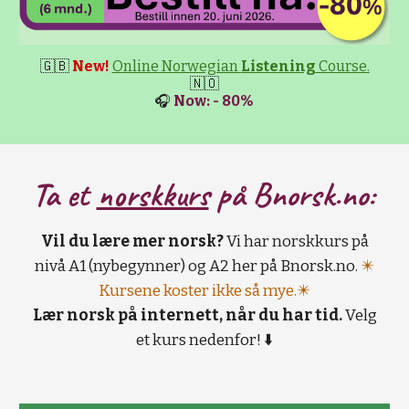
🇬🇧
New!
Online Norwegian
Listening
Course.
🇳🇴
🎧
Now: - 80%
Ta et
norskkurs
på B
norsk.no:
Vil du lære mer norsk?
Vi har norskkurs på
nivå A1 (nybegynner) og A2 her på Bnorsk.no.
✴️
Kursene koster ikke så mye.✴️
Lær norsk på internett, når du har tid.
Velg
et kurs nedenfor! ⬇️