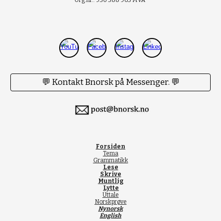
Org.nr.: 930 388 963 MVA
💬 Kontakt Bnorsk på Messenger. 💬
Forsiden
Tema
Grammatikk
Lese
Skrive
Muntlig
Lytte
Uttale
Norskprøve
Nynorsk
English