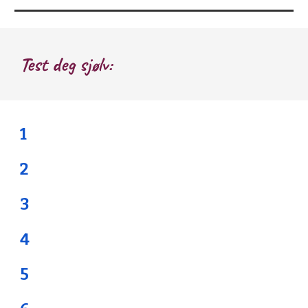
Test deg sjølv:
1 
2
3
4
5