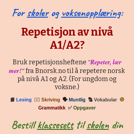
For
skoler
og
voksenopplæring
:
Repetisjon av nivå
A1/A2?
"
Repeter, lær
Bruk repetisjonsheftene
mer!
"
fra Bnorsk.no til å repetere norsk
på nivå A1 og A2. (For ungdom og
voksne.)
📘
Lesing
✍🏼
Skriving
🗣
Muntlig
🔡
Vokabular
🧭
Grammatikk
✅
Oppgaver
Bestill
klassesett
til
skolen
din