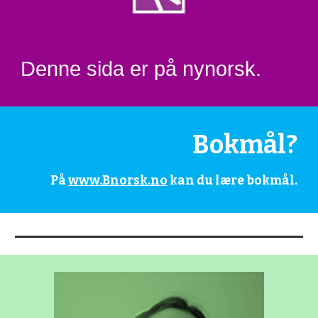
Denne sida er på nynorsk.
Bokmål?
På 
www.Bnorsk.no
 kan du lære bokmål.