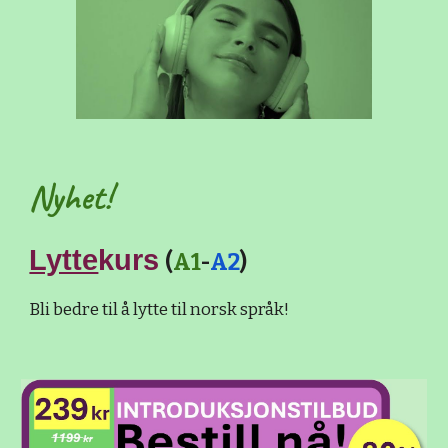
Nyhet!
Lytte
kurs
(
A1
-
A2
)
Bli bedre til å lytte til norsk språk!