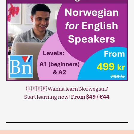
🇺🇸🇬🇧 Wanna learn Norwegian?
Start learning now!
From $49 / €44
.