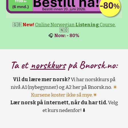
🇬🇧
New!
Online Norwegian
Listening
Course.
🇳🇴
🎧
Now: - 80%
Ta et
norskkurs
på B
norsk.no:
Vil du lære mer norsk?
Vi har norskkurs på
nivå A1 (nybegynner) og A2 her på Bnorsk.no.
✴️
Kursene koster ikke så mye.✴️
Lær norsk på internett, når du har tid.
Velg
et kurs nedenfor! ⬇️