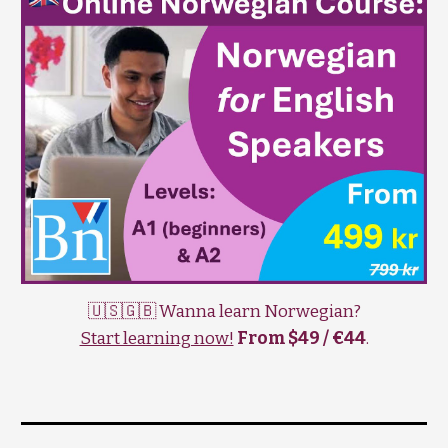
🇺🇸🇬🇧 Wanna learn Norwegian?
Start learning now!
From $49 / €44
.