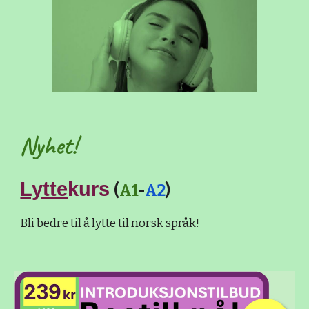
Nyhet!
Lytte
kurs
(
A1
-
A2
)
Bli bedre til å lytte til norsk språk!