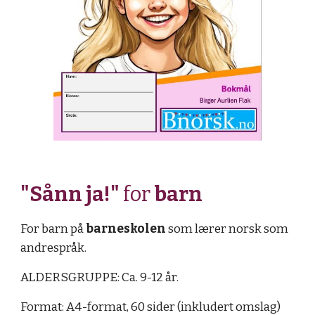
"
Sånn ja!
"
for
barn
For barn på
barneskolen
som lærer norsk som
andrespråk.
ALDERSGRUPPE: Ca. 9-12 år.
Format: A4-format, 60 sider (inkludert omslag)