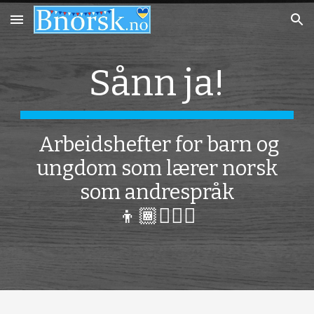
Skip to main content
Skip to navigation
Sånn ja!
Arbeidshefter for barn og
ungdom som lærer norsk
som andrespråk
👦🏾
👱🏼‍♀️