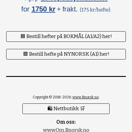
for
1750 kr
.
+ frakt
(175 kr/hefte).
🟦 Bestill hefter på BOKMÅL (A1/A2) her!
🟪 Bestill hefte på NYNORSK (A1) her!
Copyright © 2018-2026:
www.Bnorsk.no
.
🛍 Nettbutikk 🛒
Om oss:
www.Om.Bnorsk.no