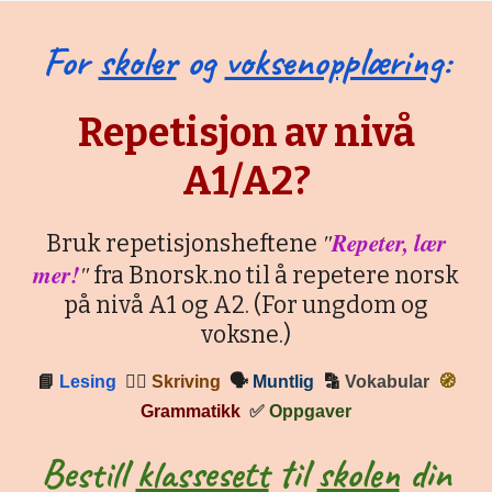
For
skoler
og
voksenopplæring
:
Repetisjon av nivå
A1/A2?
"
Repeter, lær
Bruk repetisjonsheftene
mer!
"
fra Bnorsk.no til å repetere norsk
på nivå A1 og A2. (For ungdom og
voksne.)
📘
Lesing
✍🏼
Skriving
🗣
Muntlig
🔡
Vokabular
🧭
Grammatikk
✅
Oppgaver
Bestill
klassesett
til
skolen
din