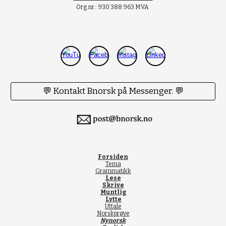
Org.nr.: 930 388 963 MVA
💬 Kontakt Bnorsk på Messenger. 💬
Forsiden
Tema
Grammatikk
Lese
Skrive
Muntlig
Lytte
Uttale
Norskprøve
Nynorsk