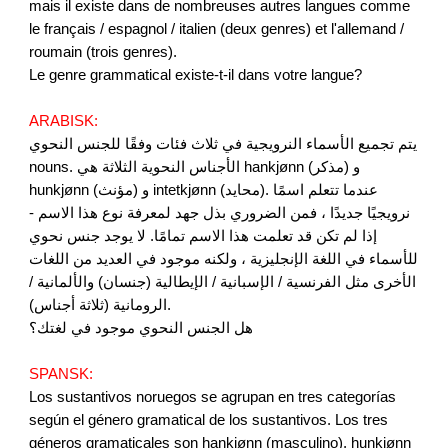
mais il existe dans de nombreuses autres langues comme
le français / espagnol / italien (deux genres) et l'allemand /
roumain (trois genres).
Le genre grammatical existe-t-il dans votre langue?
ARABISK:
يتم تجميع الأسماء النرويجية في ثلاث فئات وفقًا للجنس النحوي
nouns. الأجناس النحوية الثلاثة هي hankjønn (مذكر) و
hunkjønn (مؤنث) و intetkjønn (محايد). عندما تتعلم اسمًا
نرويجيًا جديدًا ، فمن الضروري بذل جهد لمعرفة نوع هذا الاسم -
إذا لم تكن قد تعلمت هذا الاسم تمامًا. لا يوجد جنس نحوي
للأسماء في اللغة الإنجليزية ، ولكنه موجود في العديد من اللغات
الأخرى مثل الفرنسية / الإسبانية / الإيطالية (جنسان) والألمانية /
الرومانية (ثلاثة أجناس).
هل الجنس النحوي موجود في لغتك؟
SPANSK:
Los sustantivos noruegos se agrupan en tres categorías
según el género gramatical de los sustantivos. Los tres
géneros gramaticales son hankjønn (masculino), hunkjønn