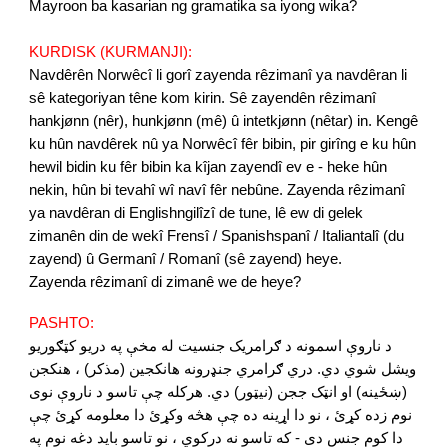
Mayroon ba kasarian ng gramatika sa iyong wika?
KURDISK (KURMANJI):
Navdêrên Norwêcî li gorî zayenda rêzimanî ya navdêran li
sê kategoriyan têne kom kirin. Sê zayendên rêzimanî
hankjønn (nêr), hunkjønn (mê) û intetkjønn (nêtar) in. Kengê
ku hûn navdêrek nû ya Norwêcî fêr bibin, pir girîng e ku hûn
hewil bidin ku fêr bibin ka kîjan zayendî ev e - heke hûn
nekin, hûn bi tevahî wî navî fêr nebûne. Zayenda rêzimanî
ya navdêran di Englishngilîzî de tune, lê ew di gelek
zimanên din de wekî Frensî / Spanishspanî / Italiantalî (du
zayend) û Germanî / Romanî (sê zayend) heye.
Zayenda rêzimanî di zimanê we de heye?
PASHTO:
د ناروې اسمونه د ګرامریک جنسیت له مخې په دریو کټګوریو
ویشل شوي دي. دري ګرامري جنډرونه هانکجین (مذکر) ، هنکجن
(ښځینه) او انټک ججن (نیټور) دي. هرکله چې تاسو د ناروې نوی
نوم زده کړئ ، نو دا اړینه ده چې هڅه وکړئ دا معلومه کړئ چې
دا کوم جنس دی - که تاسو نه درکوي ، نو تاسو باید دغه نوم په