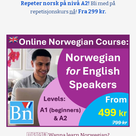
Repeter norsk på nivå A2!
Bli med på
repetisjonskurs
nå
!
Fra 299 kr.
🇺🇸🇬🇧 Wanna learn Norwegian?