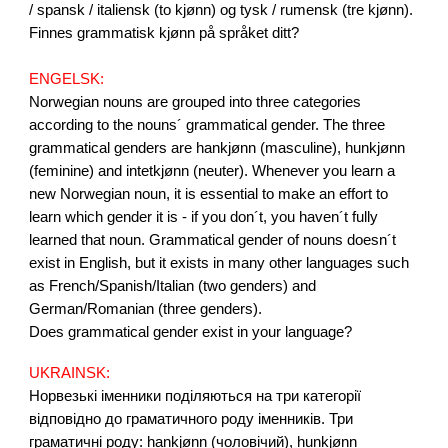
/ spansk / italiensk (to kjønn) og tysk / rumensk (tre kjønn).
Finnes grammatisk kjønn på språket ditt?
ENGELSK:
Norwegian nouns are grouped into three categories
according to the nouns´ grammatical gender. The three
grammatical genders are hankjønn (masculine), hunkjønn
(feminine) and intetkjønn (neuter). Whenever you learn a
new Norwegian noun, it is essential to make an effort to
learn which gender it is - if you don´t, you haven´t fully
learned that noun. Grammatical gender of nouns doesn´t
exist in English, but it exists in many other languages such
as French/Spanish/Italian (two genders) and
German/Romanian (three genders).
Does grammatical gender exist in your language?
UKRAIN
SK:
Норвезькі іменники поділяються на три категорії
відповідно до граматичного роду іменників. Три
граматичні роду: hankjønn (чоловічий), hunkjønn