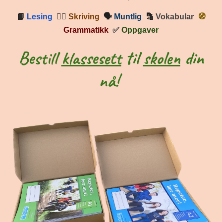
📘
Lesing
✍🏼
Skriving
🗣
Muntlig
🔡
Vokabular
🧭
Grammatikk
✅
Oppgaver
Bestill
klassesett
til
skolen
din
nå!