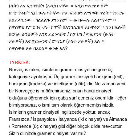
(ሴት) እና ኢንቴክጆን (አዲስ) ናቸው ፡፡ አዲስ የኖርዌይ ስም
በሚማሩበት ጊዜ ሁሉ የትኛው ፆታ እንደሆነ ለማወቅ ጥረት ማድረጉ
አስፈላጊ ነው - ካልፈለጉ ያንን ስም ሙሉ በሙሉ አልተማሩም ፡፡
ሰዋሰዋዊ የሥርዓተ-ፆታ ስሞች በእንግሊዝኛ አይኖሩም ፣ ግን በሌሎች
በርካታ ቋንቋዎች እንደ ፈረንሳይኛ / ስፓኒሽ / ጣሊያንኛ (ሁለት
ፆታዎች) እና ጀርመንኛ / ሮማኒያ (ሶስት ፆታዎች) አሉ ፡፡
ሰዋሰዋዊ ጾታ በእርስዎ ቋንቋ አለ?
TYRKISK:
Norveç isimleri, isimlerin gramer cinsiyetine göre üç
kategoriye ayrılmıştır. Üç gramer cinsiyeti hankjønn (eril),
hunkjønn (kadınsı) ve intetkjønn (nötr) 'dir. Ne zaman yeni
bir Norveççe isim öğrenirseniz, onun hangi cinsiyet
olduğunu öğrenmek için çaba sarf etmeniz önemlidir - eğer
bilmiyorsanız, o ismi tam olarak öğrenmemişsinizdir.
İsimlerin gramer cinsiyeti İngilizcede yoktur, ancak
Fransızca / İspanyolca / İtalyanca (iki cinsiyet) ve Almanca
/ Romence (üç cinsiyet) gibi diğer birçok dilde mevcuttur.
Sizin dilinizde gramer cinsiyeti var mı?