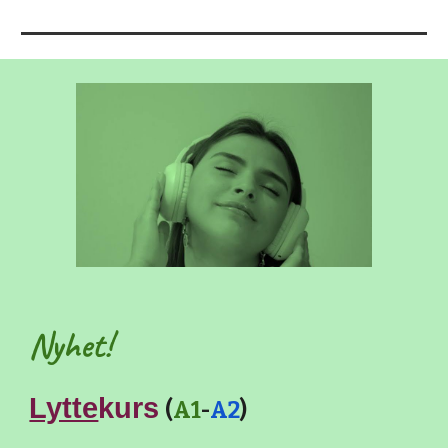
Nyhet!
Lytte
kurs
(
A1
-
A2
)