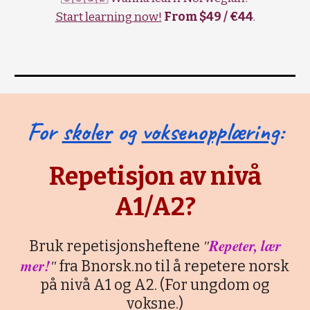
Start learning now!
From $49 / €44
.
For
skoler
og
voksenopplæring
:
Repetisjon av nivå
A1/A2?
"
Repeter, lær
Bruk repetisjonsheftene
mer!
"
fra Bnorsk.no til å repetere norsk
på nivå A1 og A2. (For ungdom og
voksne.)