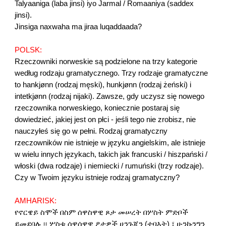
Talyaaniga (laba jinsi) iyo Jarmal / Romaaniya (saddex
jinsi).
Jinsiga naxwaha ma jiraa luqaddaada?
POLSK:
Rzeczowniki norweskie są podzielone na trzy kategorie
według rodzaju gramatycznego. Trzy rodzaje gramatyczne
to hankjønn (rodzaj męski), hunkjønn (rodzaj żeński) i
intetkjønn (rodzaj nijaki). Zawsze, gdy uczysz się nowego
rzeczownika norweskiego, koniecznie postaraj się
dowiedzieć, jakiej jest on płci - jeśli tego nie zrobisz, nie
nauczyłeś się go w pełni. Rodzaj gramatyczny
rzeczowników nie istnieje w języku angielskim, ale istnieje
w wielu innych językach, takich jak francuski / hiszpański /
włoski (dwa rodzaje) i niemiecki / rumuński (trzy rodzaje).
Czy w Twoim języku istnieje rodzaj gramatyczny?
AMHARISK:
የኖርዌይ ስሞች በስም ሰዋስዋዊ ጾታ መሠረት በሦስት ምድቦች
ይመደባሉ ፡፡ ሦስቱ ሰዋሰዋዊ ፆታዎች ሀንጉጃን (ተባእት) ፣ ሁንኩንግን