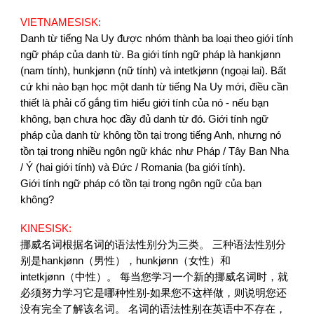
VIETNAMESISK:
Danh từ tiếng Na Uy được nhóm thành ba loại theo giới tính
ngữ pháp của danh từ. Ba giới tính ngữ pháp là hankjønn
(nam tính), hunkjønn (nữ tính) và intetkjønn (ngoại lai). Bất
cứ khi nào bạn học một danh từ tiếng Na Uy mới, điều cần
thiết là phải cố gắng tìm hiểu giới tính của nó - nếu bạn
không, bạn chưa học đầy đủ danh từ đó. Giới tính ngữ
pháp của danh từ không tồn tại trong tiếng Anh, nhưng nó
tồn tại trong nhiều ngôn ngữ khác như Pháp / Tây Ban Nha
/ Ý (hai giới tính) và Đức / Romania (ba giới tính).
Giới tính ngữ pháp có tồn tại trong ngôn ngữ của bạn
không?
KINESISK:
挪威名词根据名词的语法性别分为三类。
三种语法性别分
别是
hankjønn
（男性），
hunkjønn
（女性）和
intetkjønn
（中性）。
每当您学习一个新的挪威名词时，就
必须努力学习它是哪种性别
-
如果您不这样做，则说明您还
没有完全了解该名词。
名词的语法性别在英语中不存在，