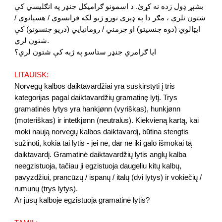
بشپړ ډول زده نه کړئ. د اسمونو ګرامیکل جنډر په انګلیسي کې
شتون نلري ، مګر دا په ډیری نورو ژبو لکه فرانسوي / هسپانوي /
ایټالوي (دوه جنسیتو) او جرمني / رومانیايي (دریو جنسونو) کې
شتون لري.
ایا ګرامري جنډر ستاسو په ژبه کې شتون لري؟
LITAUISK:
Norvegų kalbos daiktavardžiai yra suskirstyti į tris
kategorijas pagal daiktavardžių gramatinę lytį. Trys
gramatinės lytys yra hankjønn (vyriškas), hunkjønn
(moteriškas) ir intetkjønn (neutralus). Kiekvieną kartą, kai
moki naują norvegų kalbos daiktavardį, būtina stengtis
sužinoti, kokia tai lytis - jei ne, dar ne iki galo išmokai tą
daiktavardį. Gramatinė daiktavardžių lytis anglų kalba
neegzistuoja, tačiau ji egzistuoja daugeliu kitų kalbų,
pavyzdžiui, prancūzų / ispanų / italų (dvi lytys) ir vokiečių /
rumunų (trys lytys).
Ar jūsų kalboje egzistuoja gramatinė lytis?