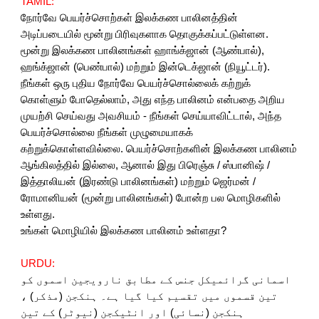
TAMIL:
நோர்வே பெயர்ச்சொற்கள் இலக்கண பாலினத்தின்
அடிப்படையில் மூன்று பிரிவுகளாக தொகுக்கப்பட்டுள்ளன.
மூன்று இலக்கண பாலினங்கள் ஹாங்க்ஜான் (ஆண்பால்),
ஹங்க்ஜான் (பெண்பால்) மற்றும் இன்டெக்ஜான் (நியூட்டர்).
நீங்கள் ஒரு புதிய நோர்வே பெயர்ச்சொல்லைக் கற்றுக்
கொள்ளும் போதெல்லாம், அது எந்த பாலினம் என்பதை அறிய
முயற்சி செய்வது அவசியம் - நீங்கள் செய்யாவிட்டால், அந்த
பெயர்ச்சொல்லை நீங்கள் முழுமையாகக்
கற்றுக்கொள்ளவில்லை. பெயர்ச்சொற்களின் இலக்கண பாலினம்
ஆங்கிலத்தில் இல்லை, ஆனால் இது பிரெஞ்சு / ஸ்பானிஷ் /
இத்தாலியன் (இரண்டு பாலினங்கள்) மற்றும் ஜெர்மன் /
ரோமானியன் (மூன்று பாலினங்கள்) போன்ற பல மொழிகளில்
உள்ளது.
உங்கள் மொழியில் இலக்கண பாலினம் உள்ளதா?
URDU:
اسمانی گرائمیکل جنس کے مطابق نارویجین اسموں کو
تین قسموں میں تقسیم کیا گیا ہے۔ ہنکجن (مذکر) ،
ہنکجن (نسائی) اور انٹیکجن (نیوٹر) کے تین