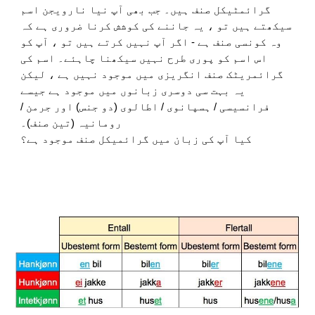
گرائمٹیکل صنف ہیں۔ جب بھی آپ نیا نارویجن اسم
سیکھتے ہیں تو ، یہ جاننے کی کوشش کرنا ضروری ہے کہ
وہ کونسی صنف ہے - اگر آپ نہیں کرتے ہیں تو ، آپ کو
اس اسم کو پوری طرح نہیں سیکھنا چاہئے۔ اسم کی
گرائمریٹک صنف انگریزی میں موجود نہیں ہے ، لیکن
یہ بہت سی دوسری زبانوں میں موجود ہے جیسے
فرانسیسی / ہسپانوی / اطالوی (دو جنس) اور جرمن /
رومانیہ (تین صنف)۔
کیا آپ کی زبان میں گرائمیکل صنف موجود ہے؟