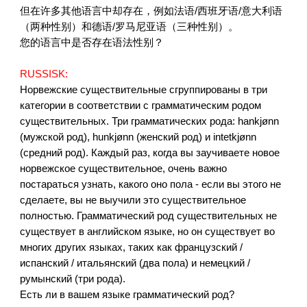
但在许多其他语言中却存在，例如法语
/
西班牙语
/
意大利语
（两种性别）和德语
/
罗马尼亚语（三种性别）。
您的语言中是否存在语法性别？
RUSSISK:
Норвежские существительные сгруппированы в три
категории в соответствии с грамматическим родом
существительных. Три грамматических рода: hankjønn
(мужской род), hunkjønn (женский род) и intetkjønn
(средний род). Каждый раз, когда вы заучиваете новое
норвежское существительное, очень важно
постараться узнать, какого оно пола - если вы этого не
сделаете, вы не выучили это существительное
полностью. Грамматический род существительных не
существует в английском языке, но он существует во
многих других языках, таких как французский /
испанский / итальянский (два пола) и немецкий /
румынский (три рода).
Есть ли в вашем языке грамматический род?