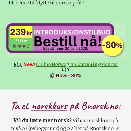
Bli bedre til å lytte til norsk språk!
🇬🇧
New!
Online Norwegian
Listening
Course.
🇳🇴
🎧
Now: - 80%
Ta et
norskkurs
på B
norsk.no:
Vil du lære mer norsk?
Vi har norskkurs på
nivå A1 (nybegynner) og A2 her på Bnorsk.no.
✴️