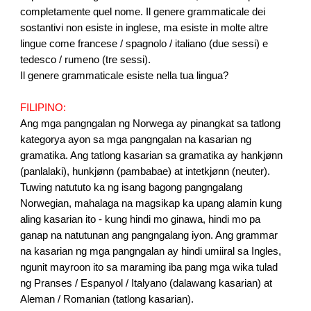
completamente quel nome. Il genere grammaticale dei
sostantivi non esiste in inglese, ma esiste in molte altre
lingue come francese / spagnolo / italiano (due sessi) e
tedesco / rumeno (tre sessi).
Il genere grammaticale esiste nella tua lingua?
FILIPINO:
Ang mga pangngalan ng Norwega ay pinangkat sa tatlong
kategorya ayon sa mga pangngalan na kasarian ng
gramatika. Ang tatlong kasarian sa gramatika ay hankjønn
(panlalaki), hunkjønn (pambabae) at intetkjønn (neuter).
Tuwing natututo ka ng isang bagong pangngalang
Norwegian, mahalaga na magsikap ka upang alamin kung
aling kasarian ito - kung hindi mo ginawa, hindi mo pa
ganap na natutunan ang pangngalang iyon. Ang grammar
na kasarian ng mga pangngalan ay hindi umiiral sa Ingles,
ngunit mayroon ito sa maraming iba pang mga wika tulad
ng Pranses / Espanyol / Italyano (dalawang kasarian) at
Aleman / Romanian (tatlong kasarian).