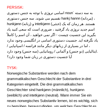
PERSISK:
اسامی نروژی با توجه به جنس دستوری noun´ به سه دسته
تقسیم می شوند. سه جنس دستوری hankj hannn (مردانه) ،
hunkjønn (زنانه) و intetkjønn (خنثی) هستند. هر زمان که یک
اسم جدید نروژی یاد گرفتید ، ضروری است که سعی کنید یاد
بگیرید این جنسیت چیست - اگر نمی خواهید ، آن اسم را کاملاً
یاد نگرفته اید. جنسیت دستوری اسامی در انگلیسی وجود ندارد
، اما در بسیاری از زبانهای دیگر مانند فرانسه / اسپانیایی /
ایتالیایی (دو جنس) و آلمانی / رومانیایی (سه جنس) وجود دارد.
آیا جنسیت دستوری در زبان شما وجود دارد؟
TYSK:
Norwegische Substantive werden nach dem
grammatikalischen Geschlecht der Substantive in drei
Kategorien eingeteilt. Die drei grammatikalischen
Geschlechter sind hankjønn (männlich), hunkjønn
(weiblich) und intetkjønn (neutral). Wann immer Sie ein
neues norwegisches Substantiv lernen, ist es wichtig, sich
zu bemühen, herauszufinden, um welches Geschlecht es