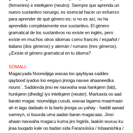
(femenino) e intetkjønn (neutro). Siempre que aprenda un
nuevo sustantivo noruego, es esencial hacer un esfuerzo
para aprender de qué género es; si no es así, no ha
aprendido completamente ese sustantivo. El género
gramatical de los sustantivos no existe en inglés, pero
existe en muchos otros idiomas como francés / español /
italiano (dos géneros) y alemán / rumano (tres géneros).
¿Existe el género gramatical en tu idioma?
SOMALI:
Magacyada Noorwiijiga waxaa loo qaybiyaa saddex
qaybood iyadoo loo eegayo jinsiga naxwe ahaaneedka
nouns´. Saddexda jinsi ee naxwaha waa hankjønn (lab),
hunkjønn (dhedig) iyo intetkjønn (neuter). Markasta oo aad
barato magac noorwiijiga cusub, waxaa lagama maarmaan
ah in lagu dadaalo in la barto jinsiga uu yahay - haddii aanad
sameyn, si buuxda uma aadan baran magacaas. Jinsi
ahaan naxwaha magacu kuma jiro Ingiriis, laakiin wuxuu ku
jiraa luuqado kale oo badan sida Faransiiska / Isbaanishka /