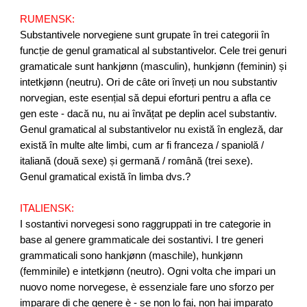
RUMENSK:
Substantivele norvegiene sunt grupate în trei categorii în
funcție de genul gramatical al substantivelor. Cele trei genuri
gramaticale sunt hankjønn (masculin), hunkjønn (feminin) și
intetkjønn (neutru). Ori de câte ori înveți un nou substantiv
norvegian, este esențial să depui eforturi pentru a afla ce
gen este - dacă nu, nu ai învățat pe deplin acel substantiv.
Genul gramatical al substantivelor nu există în engleză, dar
există în multe alte limbi, cum ar fi franceza / spaniolă /
italiană (două sexe) și germană / română (trei sexe).
Genul gramatical există în limba dvs.?
ITALIENSK:
I sostantivi norvegesi sono raggruppati in tre categorie in
base al genere grammaticale dei sostantivi. I tre generi
grammaticali sono hankjønn (maschile), hunkjønn
(femminile) e intetkjønn (neutro). Ogni volta che impari un
nuovo nome norvegese, è essenziale fare uno sforzo per
imparare di che genere è - se non lo fai, non hai imparato