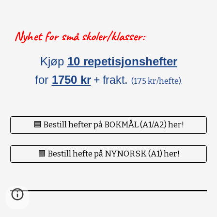
Nyhet for små skoler/klasser:
Kjøp
10 repetisjonshefter
for
1750 kr
.
+ frakt
(175 kr/hefte).
🟦 Bestill hefter på BOKMÅL (A1/A2) her!
🟪 Bestill hefte på NYNORSK (A1) her!