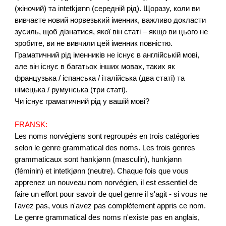
(жіночий) та intetkjønn (середній рід). Щоразу, коли ви
вивчаєте новий норвезький іменник, важливо докласти
зусиль, щоб дізнатися, якої він статі – якщо ви цього не
зробите, ви не вивчили цей іменник повністю.
Граматичний рід іменників не існує в англійській мові,
але він існує в багатьох інших мовах, таких як
французька / іспанська / італійська (два статі) та
німецька / румунська (три статі).
Чи існує граматичний рід у вашій мові?
FRANSK:
Les noms norvégiens sont regroupés en trois catégories
selon le genre grammatical des noms. Les trois genres
grammaticaux sont hankjønn (masculin), hunkjønn
(féminin) et intetkjønn (neutre). Chaque fois que vous
apprenez un nouveau nom norvégien, il est essentiel de
faire un effort pour savoir de quel genre il s'agit - si vous ne
l'avez pas, vous n'avez pas complètement appris ce nom.
Le genre grammatical des noms n'existe pas en anglais,