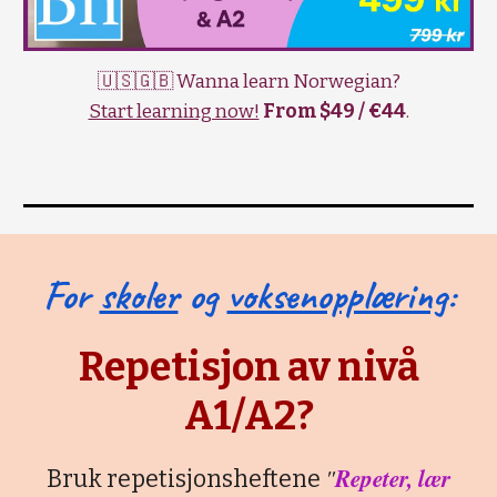
🇺🇸🇬🇧 Wanna learn Norwegian?
Start learning now!
From $49 / €44
.
For
skoler
og
voksenopplæring
:
Repetisjon av nivå
A1/A2?
"
Repeter, lær
Bruk repetisjonsheftene