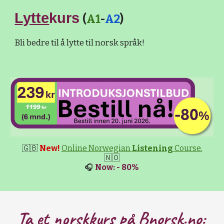
Lytte
kurs
(
A1
-
A2
)
Bli bedre til å lytte til norsk språk!
🇬🇧
New!
Online Norwegian
Listening
Course.
🇳🇴
🎧
Now: - 80%
Ta et
norskkurs
på B
norsk.no: