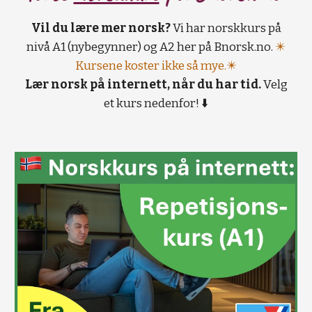
Vil du lære mer norsk?
Vi har norskkurs på
nivå A1 (nybegynner) og A2 her på Bnorsk.no.
✴️
Kursene koster ikke så mye.✴️
Lær norsk på internett, når du har tid.
Velg
et kurs nedenfor! ⬇️