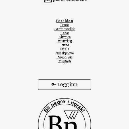
Forsiden
Tema
Grammatikk
Lese
Skrive
Muntlig
Lytte
Uttale
Norskprøve
Nynorsk
English
🔑 Logg inn