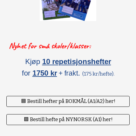
Nyhet for små skoler/klasser:
Kjøp
10 repetisjonshefter
for
1750 kr
.
+ frakt
(175 kr/hefte).
🟦 Bestill hefter på BOKMÅL (A1/A2) her!
🟪 Bestill hefte på NYNORSK (A1) her!