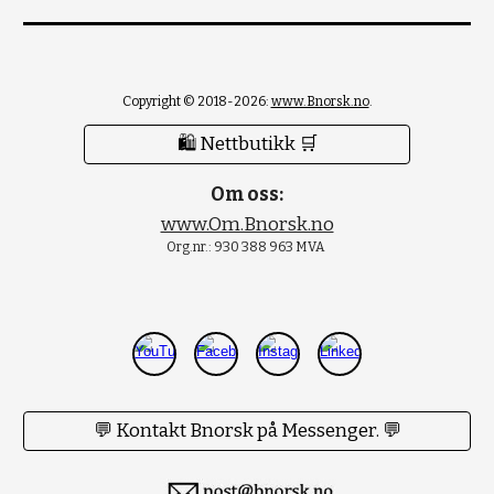
Copyright © 2018-2026:
www.Bnorsk.no
.
🛍 Nettbutikk 🛒
Om oss:
www.Om.Bnorsk.no
Org.nr.: 930 388 963 MVA
💬 Kontakt Bnorsk på Messenger. 💬