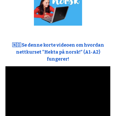
🇳🇴
Se denne korte videoen om hvordan
nettkurset "Hekta på norsk!" (A1-A2)
fungerer!