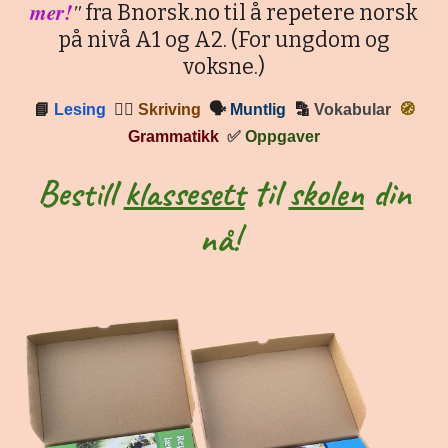
mer!
"
fra Bnorsk.no til å repetere norsk
på nivå A1 og A2. (For ungdom og
voksne.)
📘
Lesing
✍🏼
Skriving
🗣
Muntlig
🔡
Vokabular
🧭
Grammatikk
✅
Oppgaver
Bestill
klassesett
til
skolen
din
nå!