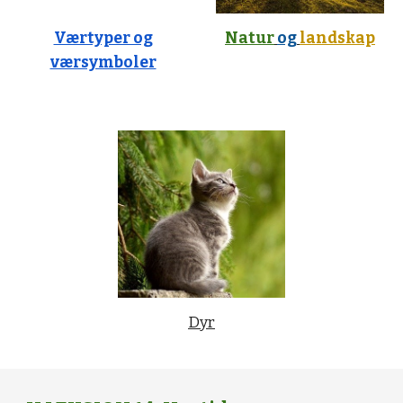
Værtyper og
Natur
og
landskap
værsymboler
Dyr