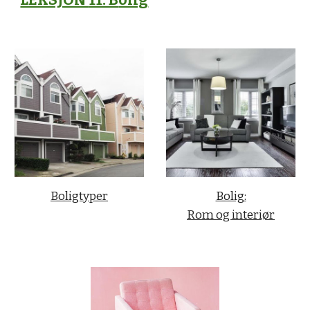
LEKSJON
11: B
olig
Boligtyper
Bolig:
Rom og interiør