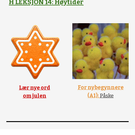
H LEKSJON 1
4
: Høytider
For nybegynnere
Lær nye ord
(A1):
Påske
om julen