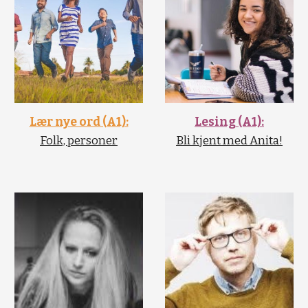
Lær nye ord (A1):
Lesing (A1):
Folk, personer
Bli kjent med Anita!