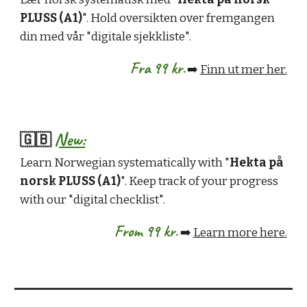
PLUSS (A1)
". Hold oversikten over fremgangen
din med vår "digitale sjekkliste".
Fra 99 kr.
➡️
Finn ut mer her.
New:
🇬🇧
Learn Norwegian systematically with "
Hekta på
norsk PLUSS (A1)
". Keep track of your progress
with our "digital checklist".
From 99 kr.
➡️
Lea
rn more here.