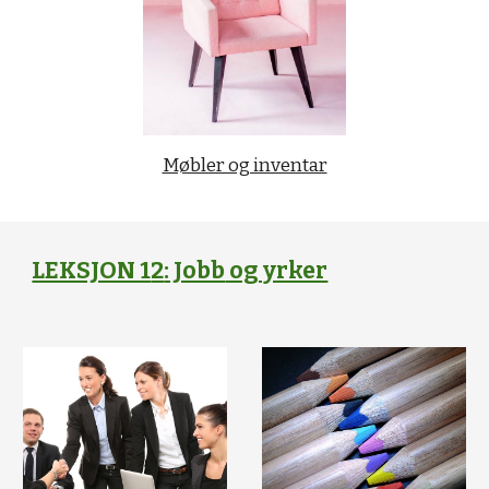
Møbler og inventar
LEKSJON 1
2
: Jobb
og yrker