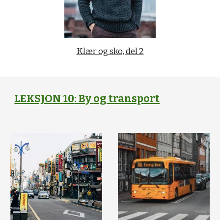
Klær og sko, del 2
LEKSJON
10
: By
og transport