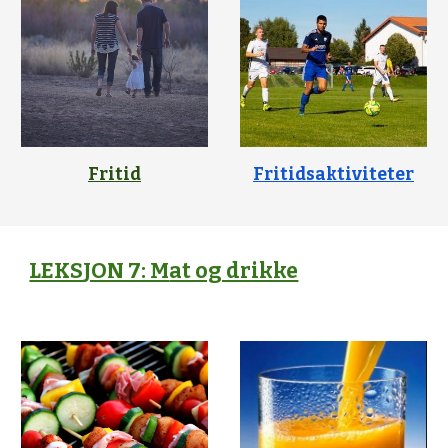
Fritidsaktiviteter
Fritid
LEKS
JON 7: M
at og drikke