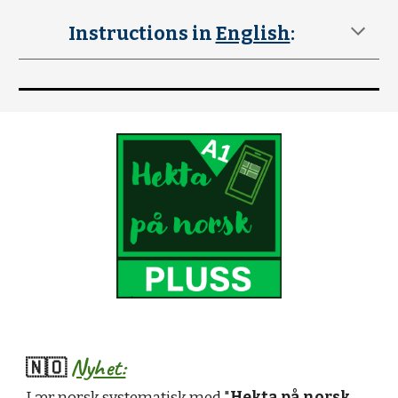
Instructions in
English
:
Nyhet:
🇳🇴
Lær norsk systematisk med "
Hekta på norsk