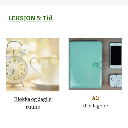
LEKSJON
5
: Ti
d
A1:
Klokka og daglig
Ukedagene
rutine