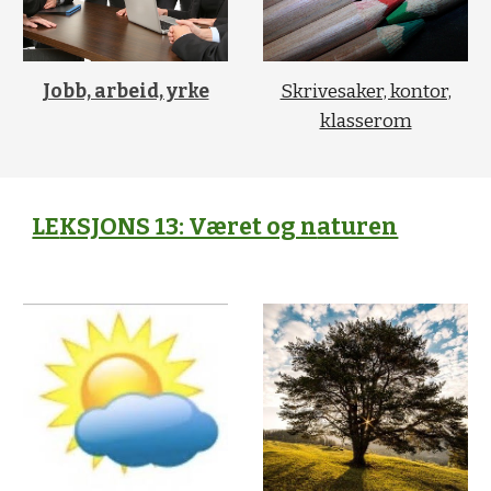
Jobb, arbeid, yrke
Skrivesaker, kontor,
klasserom
LE
KSJONS 13: Været og n
aturen