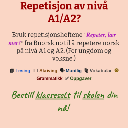
Repetisjon av nivå
A1/A2?
"
Repeter, lær
Bruk repetisjonsheftene
mer!
"
fra Bnorsk.no til å repetere norsk
på nivå A1 og A2. (For ungdom og
voksne.)
📘
Lesing
✍🏼
Skriving
🗣
Muntlig
🔡
Vokabular
🧭
Grammatikk
✅
Oppgaver
Bestill
klassesett
til
skolen
din
nå!