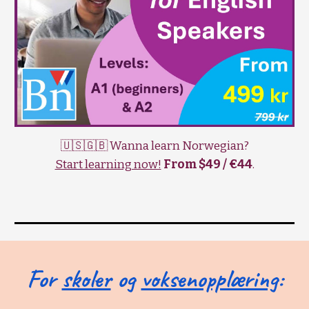
🇺🇸🇬🇧 Wanna learn Norwegian?
Start learning now!
From $49 / €44
.
For
skoler
og
voksenopplæring
: