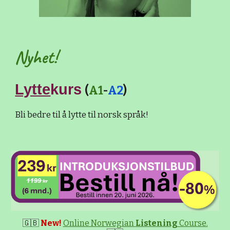
Nyhet!
Lytte
kurs
(
A1
-
A2
)
Bli bedre til å lytte til norsk språk!
🇬🇧
New!
Online Norwegian
Listening
Course.