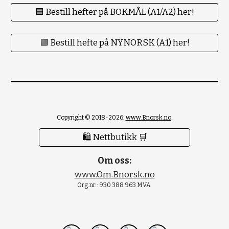
🟦 Bestill hefter på BOKMÅL (A1/A2) her!
🟪 Bestill hefte på NYNORSK (A1) her!
Copyright © 2018-2026:
www.Bnorsk.no
.
🛍 Nettbutikk 🛒
Om oss:
www.Om.Bnorsk.no
Org.nr.: 930 388 963 MVA