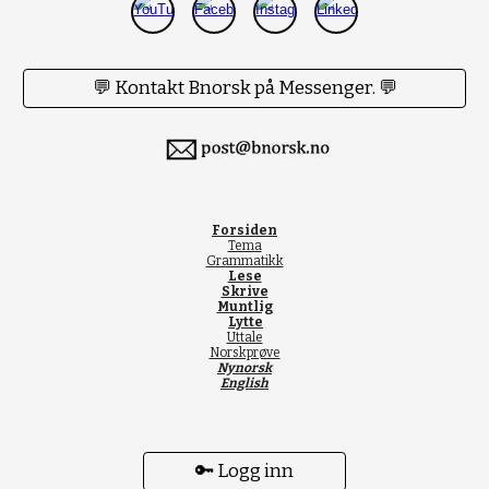
💬 Kontakt Bnorsk på Messenger. 💬
Forsiden
Tema
Grammatikk
Lese
Skrive
Muntlig
Lytte
Uttale
Norskprøve
Nynorsk
English
🔑 Logg inn