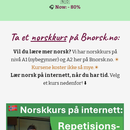
🇳🇴
🎧
Now: - 80%
Ta et
norskkurs
på B
norsk.no:
Vil du lære mer norsk?
Vi har norskkurs på
nivå A1 (nybegynner) og A2 her på Bnorsk.no.
✴️
Kursene koster ikke så mye.✴️
Lær norsk på internett, når du har tid.
Velg
et kurs nedenfor! ⬇️