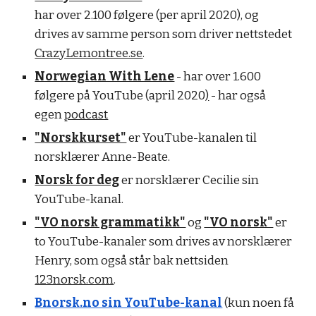
har over 2.100 følgere (per april 2020), og
drives av samme person som driver nettstedet
CrazyLemontree.se
.
Norwegian With Lene
- har over 1.600
følgere på YouTube (april 2020
)
- har også
egen
podcast
"Norskkurset"
er YouTube-kanalen til
norsklærer Anne-Beate.
Norsk for deg
er norsklærer Cecilie sin
YouTube-kanal.
"VO norsk grammatikk"
og
"VO norsk"
er
to YouTube-kanaler som drives av norsklærer
Henry, som også står bak nettsiden
123norsk.com
.
Bnorsk.no sin YouTube-kanal
(kun noen få