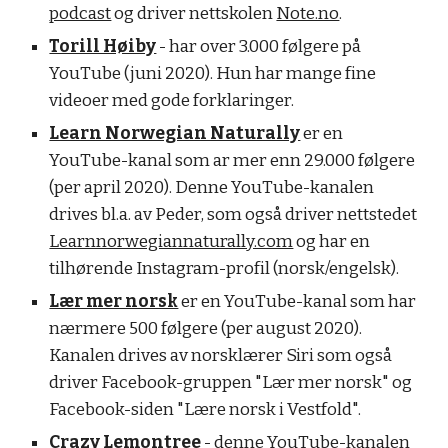
podcast
og driver nettskolen
Note.no
.
Torill Høiby
- har over 3.000 følgere på
YouTube (juni 2020). Hun har mange fine
videoer med gode forklaringer.
Learn Norwegian Naturally
er en
YouTube-kanal som ar mer enn 29.000 følgere
(per april 2020). Denne YouTube-kanalen
drives bl.a. av Peder, som også driver nettstedet
Learnnorwegiannaturally.com
og har en
tilhørende Instagram-profil (norsk/engelsk).
Lær mer norsk
er en YouTube-kanal som har
nærmere 500 følgere (per august 2020).
Kanalen drives av norsklærer Siri som også
driver Facebook-gruppen "
Lær mer norsk
" og
Facebook-siden
"Lære norsk i Vestfold"
.
Crazy Lemontree
- denne YouTube-kanalen