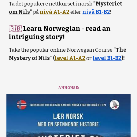
Ta det populære nettkurset i norsk
"
Mysteriet
om Nils
"
på
nivå A1-A2
eller
nivå B1-B2
!
🇬🇧
Learn Norwegian - read an
intriguing story!
Take the popular online Norwegian Course
"The
Mystery of Nils" (
level A1-A2
or
level B1-B2
)!
ANNONSE: