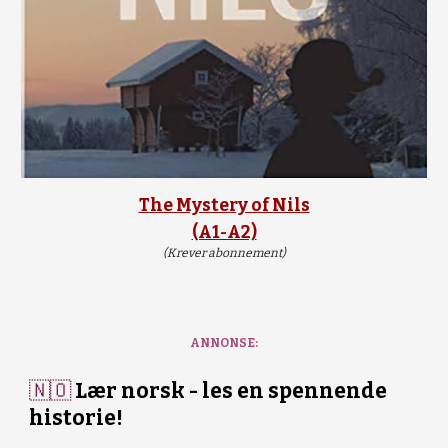
The Mystery of Nils
(A1-A2)
(Krever abonnement)
ANNONSE:
🇳🇴
Lær norsk - les en spennende
historie!