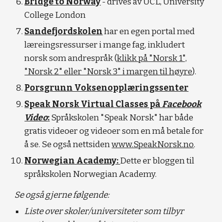
Bridge to Norway
- drives av UCL, University
College London
Sandefjordskolen
har en egen portal med
læreingsressurser i mange fag, inkludert
norsk som andrespråk (
klikk på "Norsk 1",
"Norsk 2" eller "Norsk 3" i margen til høyre
).
Porsgrunn Voksenopplæringssenter
Speak Norsk Virtual Classes på
Facebook
Video
:
Språkskolen "Speak Norsk" har både
gratis videoer og videoer som en må betale for
å se. Se også nettsiden
www.SpeakNorsk.no
.
Norwegian Academy:
Dette er bloggen til
språkskolen Norwegian Academy.
Se også gjerne følgende:
Liste over skoler/universiteter som tilbyr