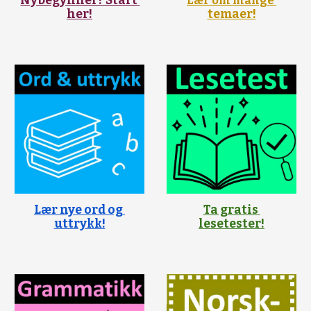
Nybegynner? Start 
Lær om mange
her!
temaer!
Lær nye ord og 
Ta gratis 
uttrykk!
lesetester!