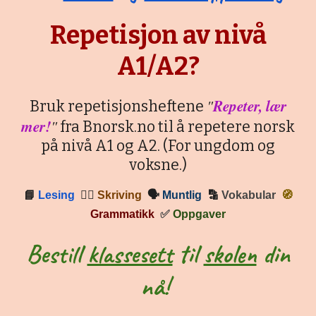
Repetisjon av nivå
A1/A2?
"
Repeter, lær
Bruk repetisjonsheftene
mer!
"
fra Bnorsk.no til å repetere norsk
på nivå A1 og A2. (For ungdom og
voksne.)
📘
Lesing
✍🏼
Skriving
🗣
Muntlig
🔡
Vokabular
🧭
Grammatikk
✅
Oppgaver
Bestill
klassesett
til
skolen
din
nå!