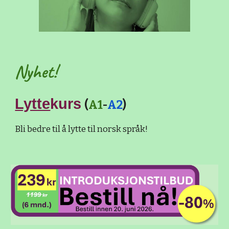
Nyhet!
Lytte
kurs
(
A1
-
A2
)
Bli bedre til å lytte til norsk språk!