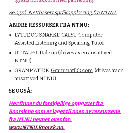
(gratis norskkurs med påmelding)
Se også: Nettbasert språkopplæring fra NTNU.
ANDRE RESSURSER FRA NTNU:
LYTTE OG SNAKKE: 
CALST: Computer-
Assisted Listening and Speaking Tutor
UTTALE: 
Uttale.no
 (drives av en ansatt ved 
NTNU)
GRAMMATIKK: 
Grammatikk.com
  (drives av en 
ansatt ved NTNU)
SE OGSÅ
:
Her finner du forskjellige oppgaver fra 
Bnorsk.no som er laget til noen av ressursene 
fra NTNU nevnet ovenfor: 
www.NTNU.Bnorsk.no
. 