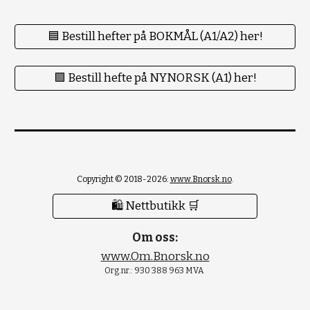
🟦 Bestill hefter på BOKMÅL (A1/A2) her!
🟪 Bestill hefte på NYNORSK (A1) her!
Copyright © 2018-2026:
www.Bnorsk.no
.
🛍 Nettbutikk 🛒
Om oss:
www.Om.Bnorsk.no
Org.nr.: 930 388 963 MVA