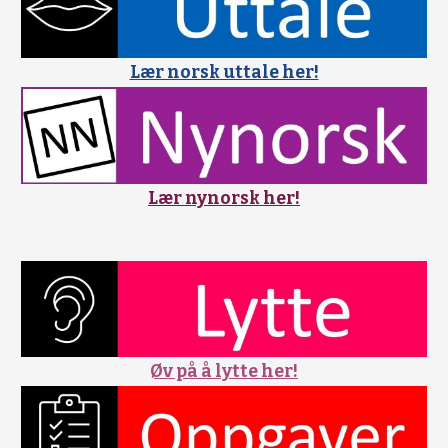
Lær norsk uttale her!
Lær nynorsk her!
Øv på å lytte her!