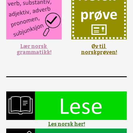
Lær norsk 
Øv til 
grammatikk!
norskprøven!
Les norsk her!