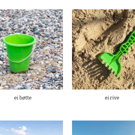
ei bøtte
ei rive