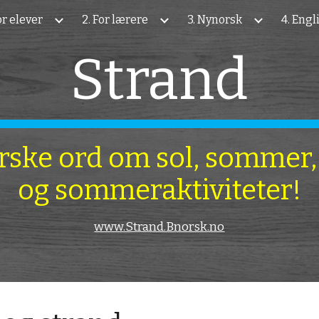
For elever
2. For lærere
3. Nynorsk
4. Engl
ip to main content
Skip to navigat
Strand
ske ord om sol, sommer, 
og sommeraktiviteter!
www.Strand.Bnorsk.no