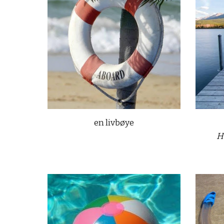
en livbøye
Hu