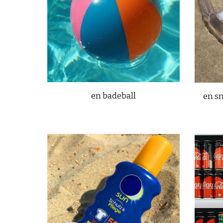
en badeball
en s