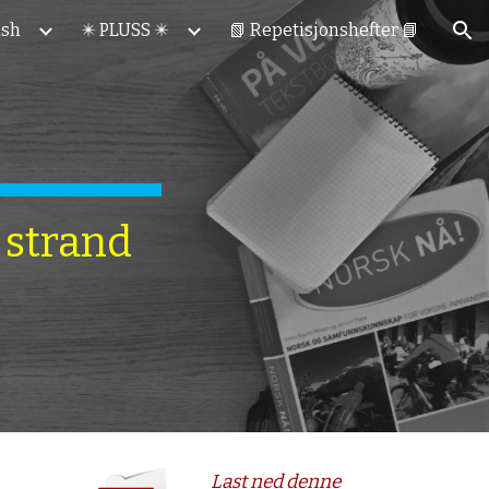
ish
✴️ PLUSS ✴️
📗 Repetisjonshefter 📘
ion
strand 
Last ned denne 