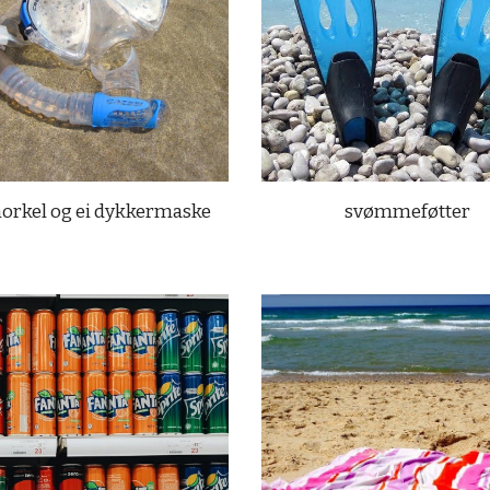
norkel og ei dykkermaske
svømmeføtter