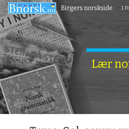
Birgers norskside
1. 
Sk
Lær nor