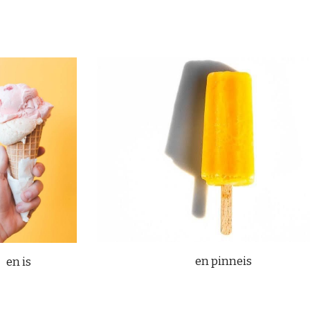
en pinneis
en is