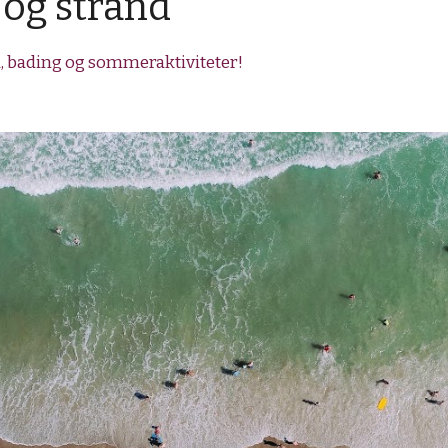
og strand
, bading og sommeraktiviteter!