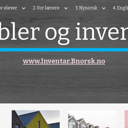
For elever
2. For lærere
3. Nynorsk
4. Engl
ip to main content
Skip to navigat
ler og inve
www.Inventar.Bnorsk.no