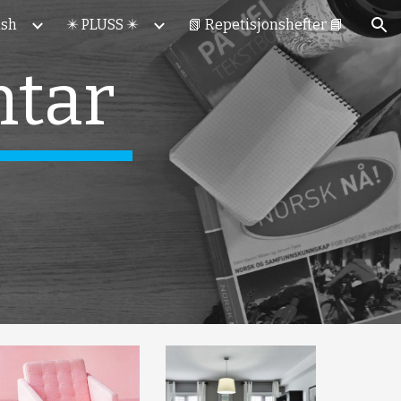
ish
✴️ PLUSS ✴️
📗 Repetisjonshefter 📘
ion
ntar