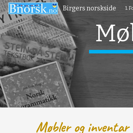
Birgers norskside
1. 
Sk
Møb
Møbler og inventar