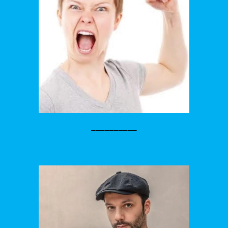
__________