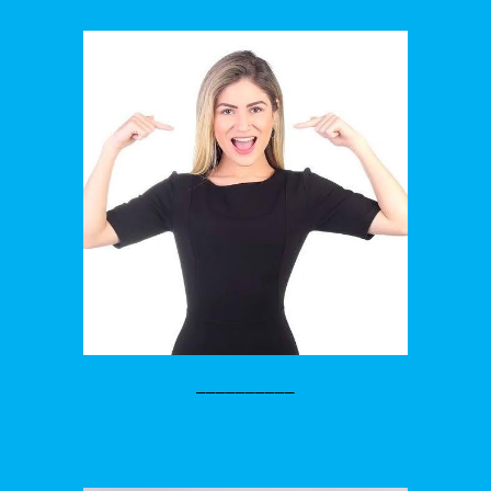
__________