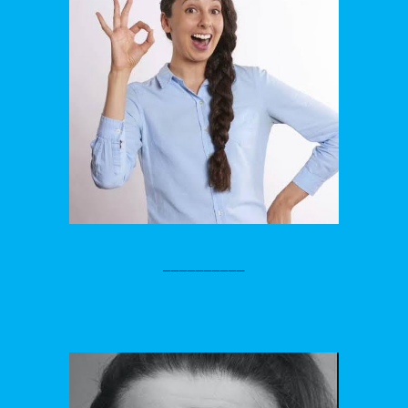
__________