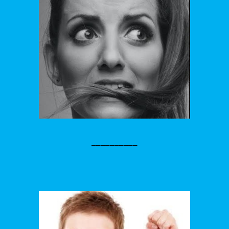
__________