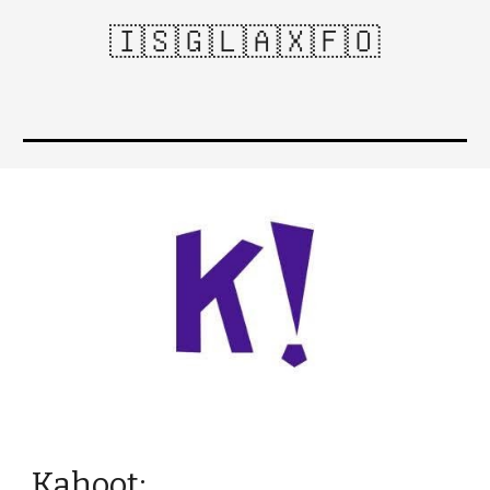
🇮🇸🇬🇱🇦🇽🇫🇴
Kahoot: