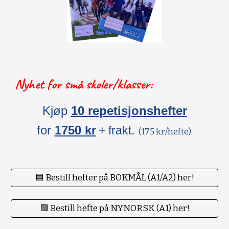
Nyhet for små skoler/klasser:
Kjøp
10 repetisjonshefter
for
1750 kr
.
+ frakt
(175 kr/hefte).
🟦 Bestill hefter på BOKMÅL (A1/A2) her!
🟪 Bestill hefte på NYNORSK (A1) her!