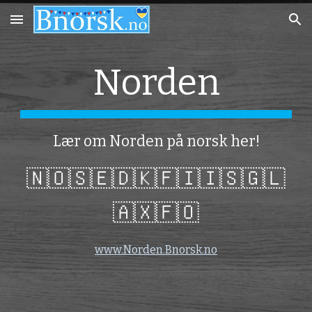
Skip to main content
Skip to navigation
Norden
Lær om Norden på norsk her!
🇳🇴🇸🇪🇩🇰🇫🇮🇮🇸🇬🇱
🇦🇽🇫🇴
www.Norden.Bnorsk.no