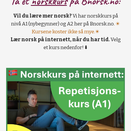
Ta et
norskkurs
på B
norsk.no:
Vil du lære mer norsk?
Vi har norskkurs på
nivå A1 (nybegynner) og A2 her på Bnorsk.no.
✴️
Kursene koster ikke så mye.✴️
Lær norsk på internett, når du har tid.
Velg
et kurs nedenfor! ⬇️