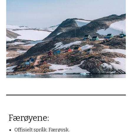
Færøyene
:
Offisielt s
pråk: Fær
ø
ysk.