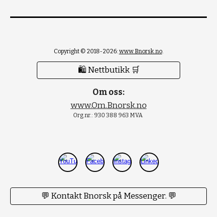
Copyright © 2018-2026:
www.Bnorsk.no
.
🛍 Nettbutikk 🛒
Om oss:
www.Om.Bnorsk.no
Org.nr.: 930 388 963 MVA
💬 Kontakt Bnorsk på Messenger. 💬