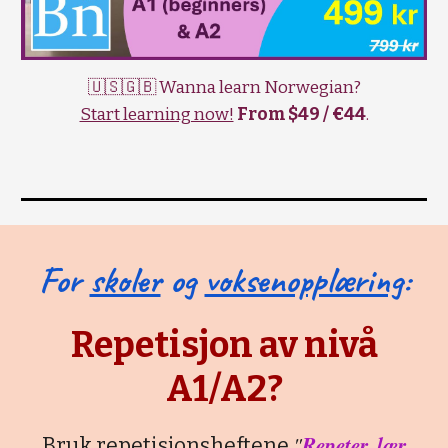
🇺🇸🇬🇧 Wanna learn Norwegian?
Start learning now!
From $49 / €44
.
For
skoler
og
voksenopplæring
:
Repetisjon av nivå
A1/A2?
"
Repeter, lær
Bruk repetisjonsheftene