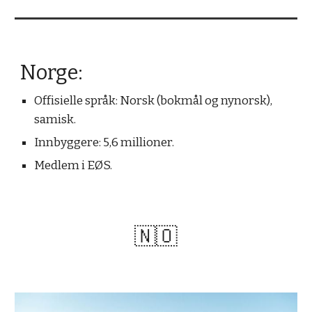
Norge:
Offisielle s
pråk: Norsk (bokmål og nynorsk),
samisk.
Innbyggere: 5,6 millioner.
Medlem i EØS.
🇳🇴