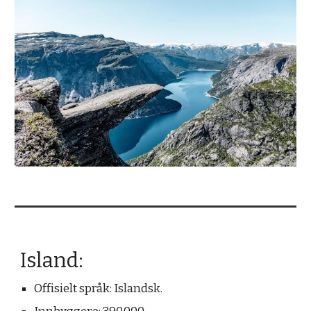
Island
:
Offisielt s
pråk: Islands
k.