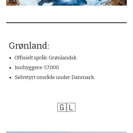
Grønland
:
Offisielt s
pråk: Grønlands
k.
Innbyggere: 57.000.
Selvstyrt område under Danmark.
🇬🇱