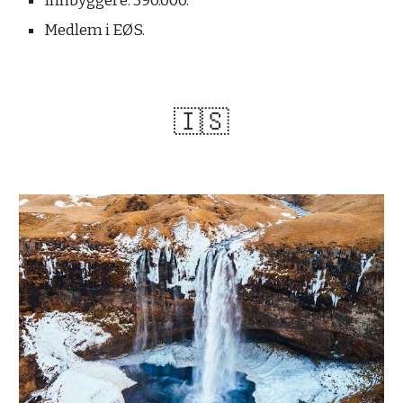
Innbyggere: 390.000.
Medlem i EØS.
🇮🇸