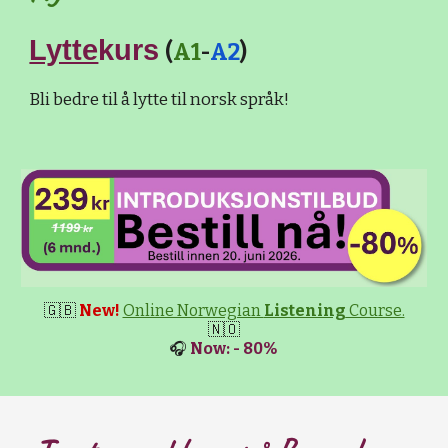
Lytte
kurs
(
A1
-
A2
)
Bli bedre til å lytte til norsk språk!
🇬🇧
New!
Online Norwegian
Listening
Course.
🇳🇴
🎧
Now: - 80%