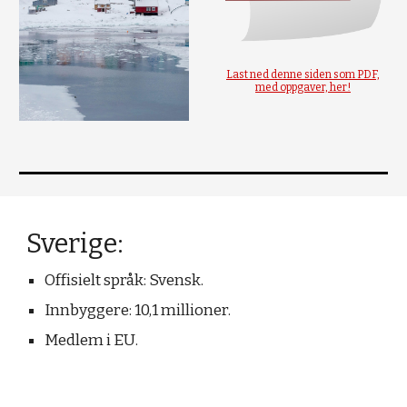
Last ned denne siden som PDF,
med oppgaver, her!
Sverige
:
Offisielt s
pråk: Svensk.
Innbyggere: 10,
1 millioner.
Medlem i EU.