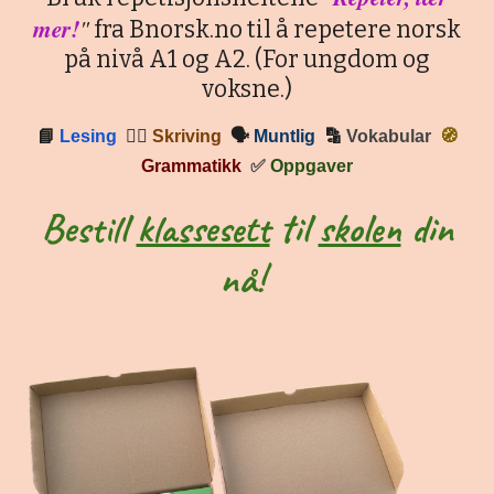
mer!
"
fra Bnorsk.no til å repetere norsk
på nivå A1 og A2. (For ungdom og
voksne.)
📘
Lesing
✍🏼
Skriving
🗣
Muntlig
🔡
Vokabular
🧭
Grammatikk
✅
Oppgaver
Bestill
klassesett
til
skolen
din
nå!