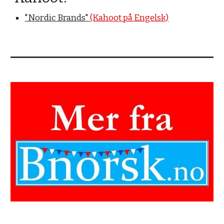
"Nordic Brands"
(Kahoot på Engelsk)