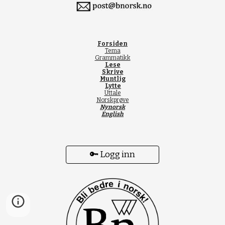
Forsiden
Tema
Grammatikk
Lese
Skrive
Muntlig
Lytte
Uttale
Norskprøve
Nynorsk
English
🔑 Logg inn