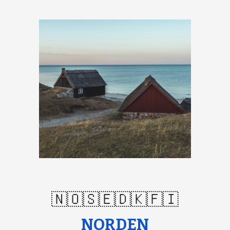
🇳🇴🇸🇪🇩🇰🇫🇮
NORDEN