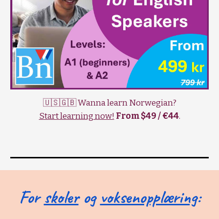
🇺🇸🇬🇧 Wanna learn Norwegian?
Start learning now!
From $49 / €44
.
For
skoler
og
voksenopplæring
: