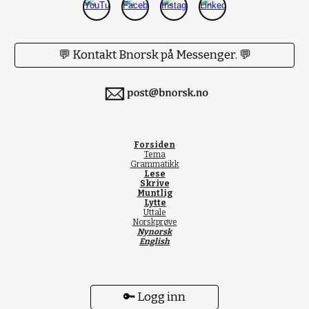
💬 Kontakt Bnorsk på Messenger. 💬
Forsiden
Tema
Grammatikk
Lese
Skrive
Muntlig
Lytte
Uttale
Norskprøve
Nynorsk
English
🔑 Logg inn