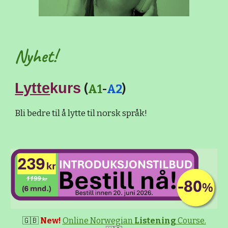
Nyhet!
Lytte
kurs
(
A1
-
A2
)
Bli bedre til å lytte til norsk språk!
🇬🇧
New!
Online Norwegian
Listening
Course.