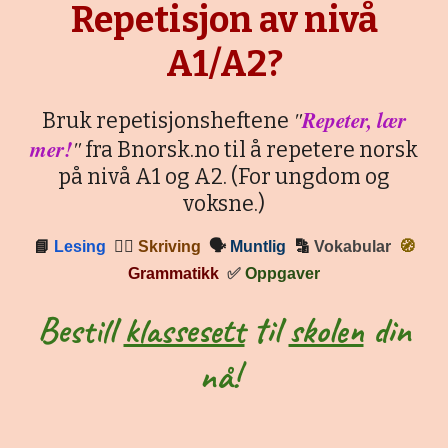
Repetisjon av nivå
A1/A2?
"
Repeter, lær
Bruk repetisjonsheftene
mer!
"
fra Bnorsk.no til å repetere norsk
på nivå A1 og A2. (For ungdom og
voksne.)
📘
Lesing
✍🏼
Skriving
🗣
Muntlig
🔡
Vokabular
🧭
Grammatikk
✅
Oppgaver
Bestill
klassesett
til
skolen
din
nå!