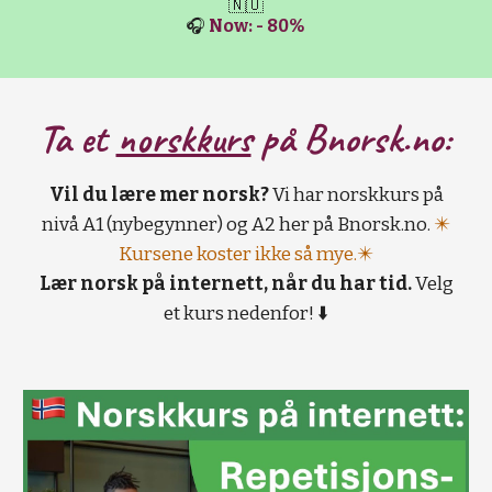
🇳🇴
🎧
Now: - 80%
Ta et
norskkurs
på B
norsk.no:
Vil du lære mer norsk?
Vi har norskkurs på
nivå A1 (nybegynner) og A2 her på Bnorsk.no.
✴️
Kursene koster ikke så mye.✴️
Lær norsk på internett, når du har tid.
Velg
et kurs nedenfor! ⬇️