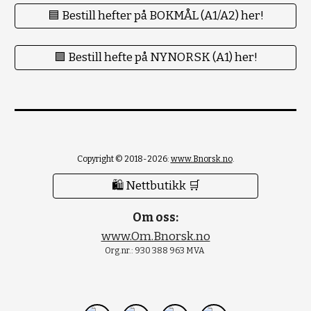
🟦 Bestill hefter på BOKMÅL (A1/A2) her!
🟪 Bestill hefte på NYNORSK (A1) her!
Copyright © 2018-2026:
www.Bnorsk.no
.
🛍 Nettbutikk 🛒
Om oss:
www.Om.Bnorsk.no
Org.nr.: 930 388 963 MVA