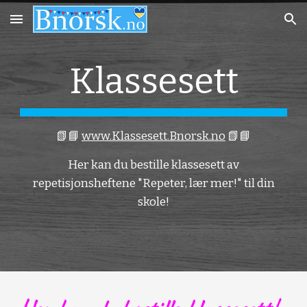
Skip to main content
Skip to navigation
Klassesett
📗📘
www.Klassesett.Bnorsk.no
📗📘
Her kan du bestille klassesett av
repetisjonsheftene "Repeter, lær mer!" til din
skole!