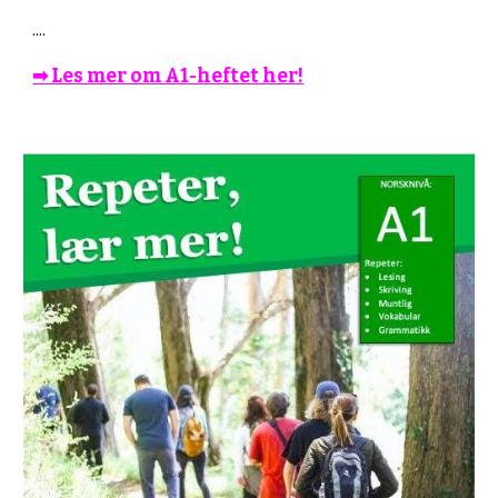
....
➡︎ Les mer om A1-heftet her!