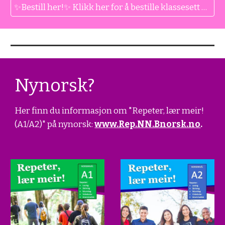
✨Bestill her!✨ Klikk her for å bestille klassesett på bokmål til din skole.
Nynorsk?
Her finn du informasjon om "Repeter, lær meir!
(A1/A2)" på nynorsk:
www.Rep.NN.Bnorsk.no
.