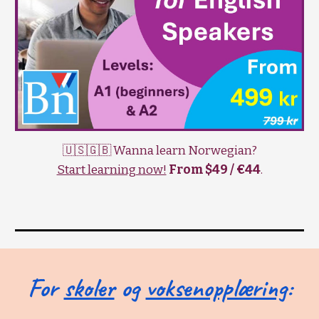
🇺🇸🇬🇧 Wanna learn Norwegian?
Start learning now!
From $49 / €44
.
For
skoler
og
voksenopplæring
: