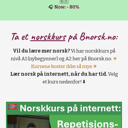
🇳🇴
🎧
Now: - 80%
Ta et
norskkurs
på B
norsk.no:
Vil du lære mer norsk?
Vi har norskkurs på
nivå A1 (nybegynner) og A2 her på Bnorsk.no.
✴️
Kursene koster ikke så mye.✴️
Lær norsk på internett, når du har tid.
Velg
et kurs nedenfor! ⬇️