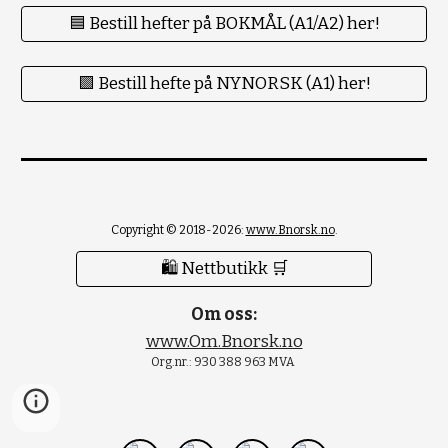
🟦 Bestill hefter på BOKMÅL (A1/A2) her!
🟪 Bestill hefte på NYNORSK (A1) her!
Copyright © 2018-2026:
www.Bnorsk.no
.
🛍 Nettbutikk 🛒
Om oss:
www.Om.Bnorsk.no
Org.nr.: 930 388 963 MVA