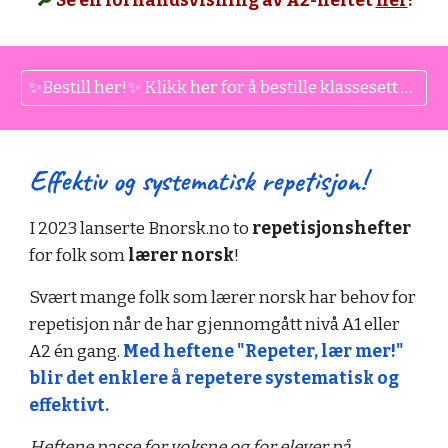
🔎
Se en forhåndsvisning av A2-heftet
her
!
✨Bestill her!✨ Klikk her for å bestille klassesett på bokmål til din skole.
Effektiv og systematisk repetisjon!
I 2023 lanserte Bnorsk.no to
repetisjonshefter
for folk som
lærer norsk
!
Svært mange folk som lærer norsk har behov for
repetisjon når de har gjennomgått nivå A1 eller
A2 én gang.
Med heftene "Repeter, lær mer!"
blir det enklere å repetere systematisk og
effektivt.
Heftene passe for
voksne
og for
elever på