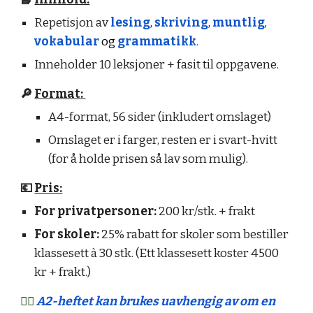
Repetisjon av
lesing
,
skriving
,
muntlig
,
vokabular
og
grammatikk
.
Inneholder 10 leksjoner + fasit til oppgavene.
🔎
Format:
A4-format, 56 sider (inkludert omslaget)
Omslaget er i farger, resten er i svart-hvitt
(for å holde prisen så lav som mulig).
💶
Pris:
For privatpersoner:
200 kr/stk. + frakt
For skoler:
25% rabatt for skoler som bestiller
klassesett à 30 stk. (Ett klassesett koster 4500
kr + frakt.)
👍🏻
A2-heftet kan brukes uavhengig av om en