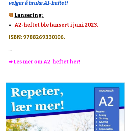
velger å bruke A1-heftet!
📆
Lansering:
A2-heftet ble lansert i juni 2023.
ISBN: 9788269330106.
....
➡︎ Les mer om A2-heftet her!