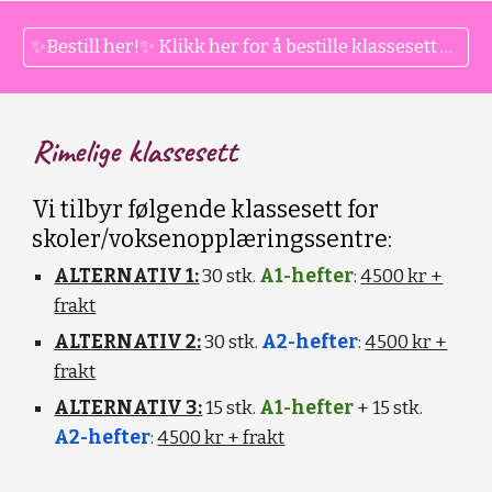
✨Bestill her!✨ Klikk her for å bestille klassesett på bokmål til din skole.
Rimelige klassesett
Vi tilbyr følgende klassesett for
skoler/voksenopplæringssentre:
ALTERNATIV 1:
30 stk.
A1-hefter
:
4500 kr +
frakt
ALTERNATIV 2:
30 stk.
A2-hefter
:
4500 kr +
frakt
ALTERNATIV 3:
15 stk.
A1-hefter
+ 15 stk.
A2-hefter
:
4500 kr + frakt