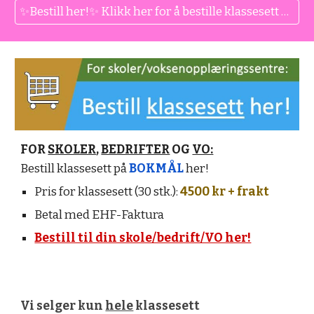
✨Bestill her!✨ Klikk her for å bestille klassesett på bokmål til din skole.
FOR
SKOLER
,
BEDRIFTER
OG
VO:
Bestill klassesett på
BOKMÅL
her!
Pris for klassesett (30 stk.):
4500 kr + frakt
Betal med EHF-Faktura
Bestill til din skole/bedrift/VO her!
Vi selger kun
hele
klassesett