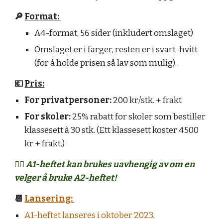
🔎
Format:
A4-format, 56 sider (inkludert omslaget)
Omslaget er i farger, resten er i svart-hvitt
(for å holde prisen så lav som mulig).
💶
Pris:
For privatpersoner:
200 kr/stk. + frakt
For skoler:
25% rabatt for skoler som bestiller
klassesett à 30 stk. (Ett klassesett koster 4500
kr + frakt.)
👍🏻
A1-heftet kan brukes uavhengig av om en
velger å bruke A2-heftet!
📆
Lansering:
A1-heftet lanseres i oktober 2023.