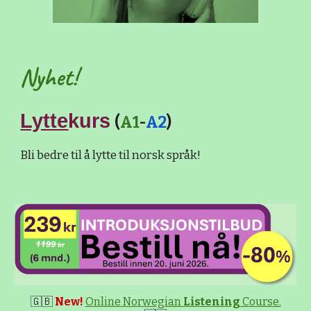
Nyhet!
Lytte
kurs
(
A1
-
A2
)
Bli bedre til å lytte til norsk språk!
🇬🇧
New!
Online Norwegian
Listening
Course.