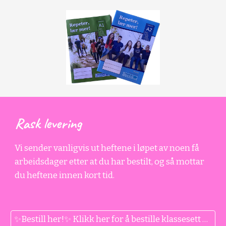
Rask levering
Vi sender vanligvis ut heftene i løpet av noen få
arbeidsdager etter at du har bestilt, og så mottar
du heftene innen kort tid.
✨Bestill her!✨ Klikk her for å bestille klassesett på bokmål til din skole.