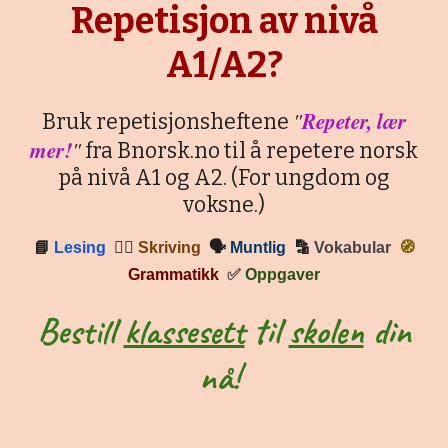
Repetisjon av nivå
A1/A2?
"
Repeter, lær
Bruk repetisjonsheftene
mer!
"
fra Bnorsk.no til å repetere norsk
på nivå A1 og A2. (For ungdom og
voksne.)
📘
Lesing
✍🏼
Skriving
🗣
Muntlig
🔡
Vokabular
🧭
Grammatikk
✅
Oppgaver
Bestill
klassesett
til
skolen
din
nå!