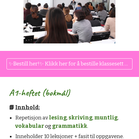
✨Bestill her!✨ Klikk her for å bestille klassesett på bokmål til din skole.
A1-heftet (bokmål
)
📗
Innhold:
Repetisjon av
lesing
,
skriving
,
muntlig
,
vokabular
og
grammatikk
.
Inneholder 10 leksjoner + fasit til oppgavene.