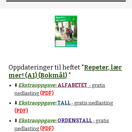
Oppdateringer til heftet "
Repeter, lær
mer! (A
1) (Bokmål
)
"
⬇️
Ekstraoppgave:
ALFABETET
- gratis
nedlasting
(PDF)
⬇️
Ekstraoppgave:
TALL
- gratis nedlasting
(PDF)
⬇️
Ekstraoppgave:
ORDENSTALL
- gratis
nedlasting
(PDF)