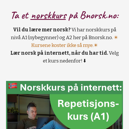
Ta et
norskkurs
på B
norsk.no:
Vil du lære mer norsk?
Vi har norskkurs på
nivå A1 (nybegynner) og A2 her på Bnorsk.no.
✴️
Kursene koster ikke så mye.✴️
Lær norsk på internett, når du har tid.
Velg
et kurs nedenfor! ⬇️