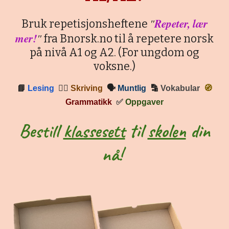
"
Repeter, lær
Bruk repetisjonsheftene
mer!
"
fra Bnorsk.no til å repetere norsk
på nivå A1 og A2. (For ungdom og
voksne.)
📘
Lesing
✍🏼
Skriving
🗣
Muntlig
🔡
Vokabular
🧭
Grammatikk
✅
Oppgaver
Bestill
klassesett
til
skolen
din
nå!