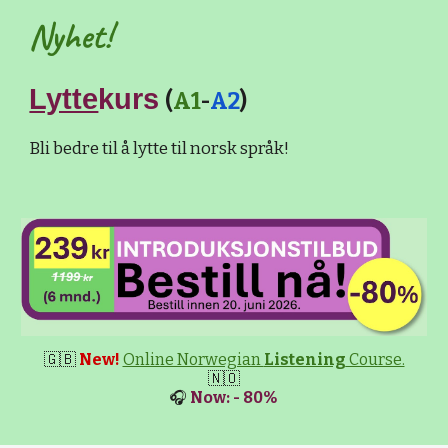
Nyhet!
Lytte
kurs
(
A1
-
A2
)
Bli bedre til å lytte til norsk språk!
🇬🇧
New!
Online Norwegian
Listening
Course.
🇳🇴
🎧
Now: - 80%