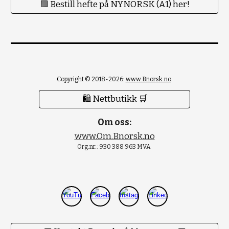
🟪 Bestill hefte på NYNORSK (A1) her!
Copyright © 2018-2026:
www.Bnorsk.no
.
🛍 Nettbutikk 🛒
Om oss:
www.Om.Bnorsk.no
Org.nr.: 930 388 963 MVA