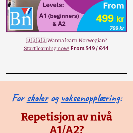
🇺🇸🇬🇧 Wanna learn Norwegian?
Start learning now!
From $49 / €44
.
For
skoler
og
voksenopplæring
:
Repetisjon av nivå
A1/A2?