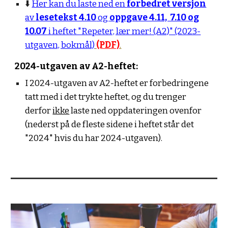
⬇️
Her kan du laste ned en
forbedret versjon
av
lesetekst 4.10
og
oppgave 4.11, 7.10 og
10.07
i heftet "Repeter, lær mer! (A2)" (2023-
utgaven, bokmål)
(PDF)
.
2024-utgaven av A2-heftet:
I 2024-utgaven av A2-heftet er forbedringene
tatt med i det trykte heftet, og du trenger
derfor
ikke
laste ned oppdateringen ovenfor
(nederst på de fleste sidene i heftet står det
"2024" hvis du har 2024-utgaven).