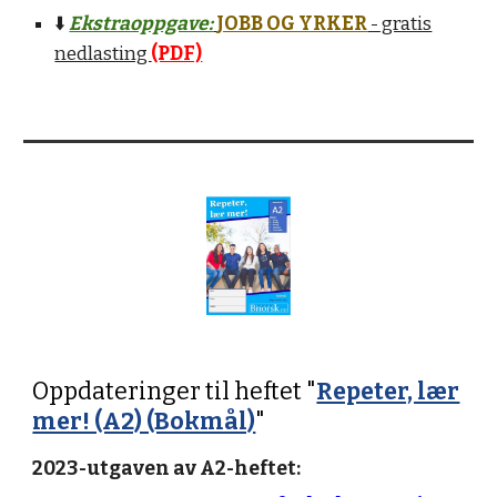
⬇️
Ekstraoppgave:
JOBB OG YRKER
- gratis
nedlasting
(PDF)
Oppdateringer til heftet "
Repeter, lær
mer! (A2) (Bokmål)
"
2023-utgaven av A2-heftet: