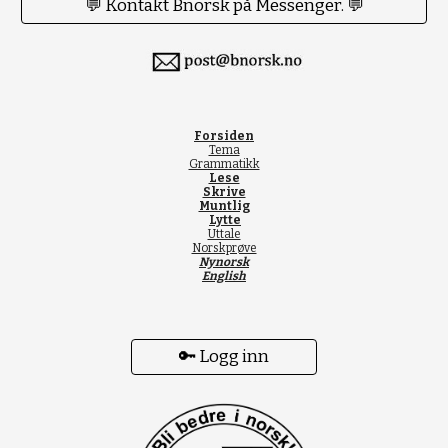
💬 Kontakt Bnorsk på Messenger. 💬
Forsiden
Tema
Grammatikk
Lese
Skrive
Muntlig
Lytte
Uttale
Norskprøve
Nynorsk
English
🔑 Logg inn