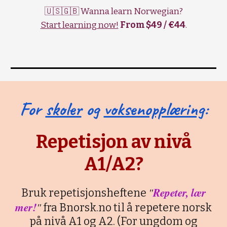
🇺🇸🇬🇧 Wanna learn Norwegian?
Start learning now!
From $49 / €44
.
For
skoler
og
voksenopplæring
:
Repetisjon av nivå
A1/A2?
"
Repeter, lær
Bruk repetisjonsheftene
mer!
"
fra Bnorsk.no til å repetere norsk
på nivå A1 og A2. (For ungdom og