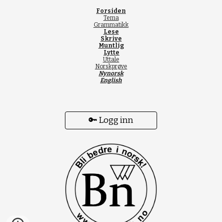
Forsiden
Tema
Grammatikk
Lese
Skrive
Muntlig
Lytte
Uttale
Norskprøve
Nynorsk
English
🔑 Logg inn