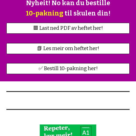
Nyheit! No kan du bestille
10-pakning
til skulen din!
🟥 Last ned PDF av heftet her!
📗 Les meir om heftet her!
✅ Bestill 10-pakning her!