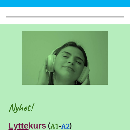
Nyhet!
Lytte
kurs
(
A1
-
A2
)