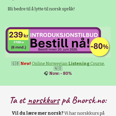
Bli bedre til å lytte til norsk språk!
🇬🇧
New!
Online Norwegian
Listening
Course.
🇳🇴
🎧
Now: - 80%
Ta et
norskkurs
på B
norsk.no:
Vil du lære mer norsk?
Vi har norskkurs på