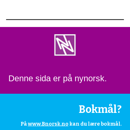
Denne sida er på nynorsk.
Bokmål?
På
www.Bnorsk.no
kan du lære bokmål.