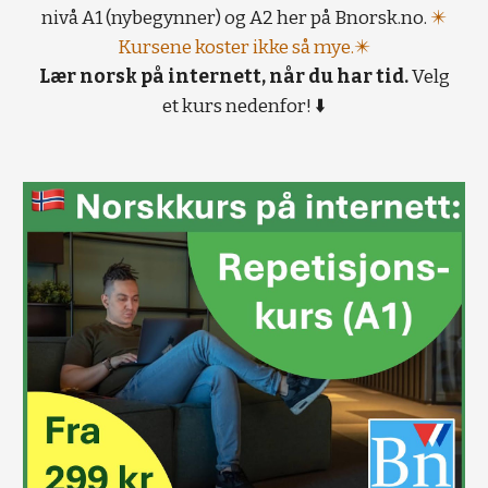
nivå A1 (nybegynner) og A2 her på Bnorsk.no.
✴️
Kursene koster ikke så mye.✴️
Lær norsk på internett, når du har tid.
Velg
et kurs nedenfor! ⬇️