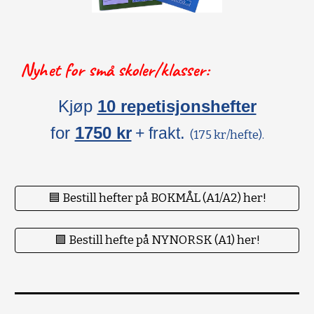
Nyhet for små skoler/klasser:
Kjøp
10 repetisjonshefter
for
1750 kr
.
+ frakt
(175 kr/hefte).
🟦 Bestill hefter på BOKMÅL (A1/A2) her!
🟪 Bestill hefte på NYNORSK (A1) her!