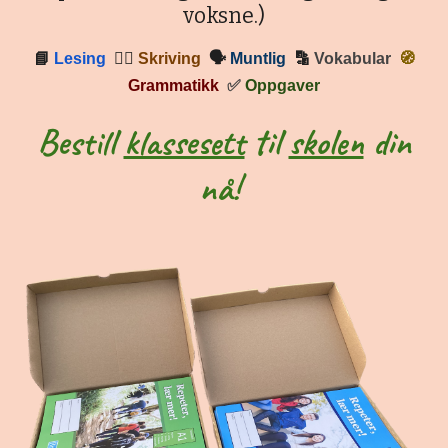
voksne.)
📘
Lesing
✍🏼
Skriving
🗣
Muntlig
🔡
Vokabular
🧭
Grammatikk
✅
Oppgaver
Bestill
klassesett
til
skolen
din
nå!