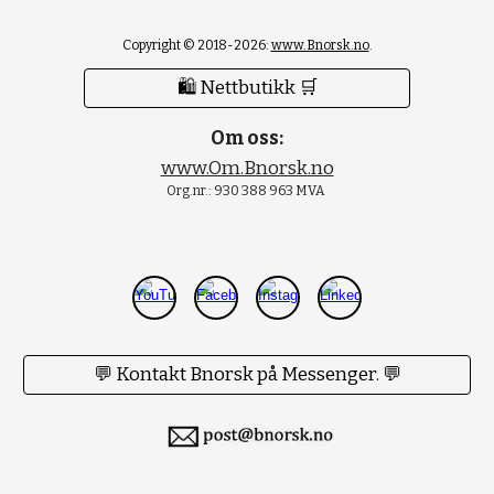
Copyright © 2018-2026:
www.Bnorsk.no
.
🛍 Nettbutikk 🛒
Om oss:
www.Om.Bnorsk.no
Org.nr.: 930 388 963 MVA
💬 Kontakt Bnorsk på Messenger. 💬