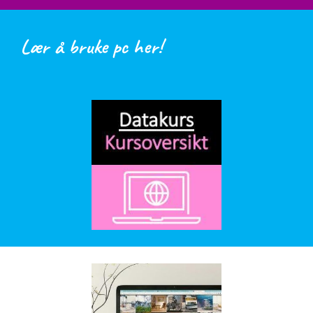
Lær å bruke pc her!