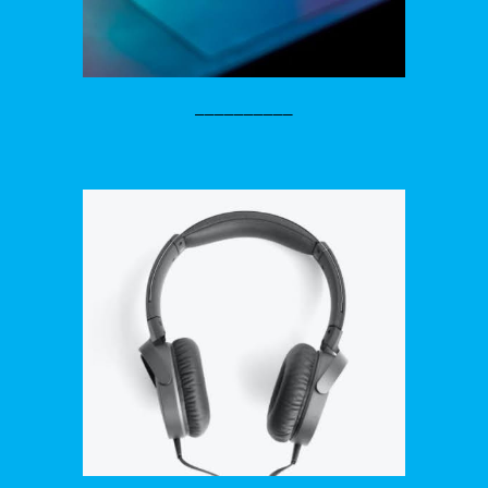
__________