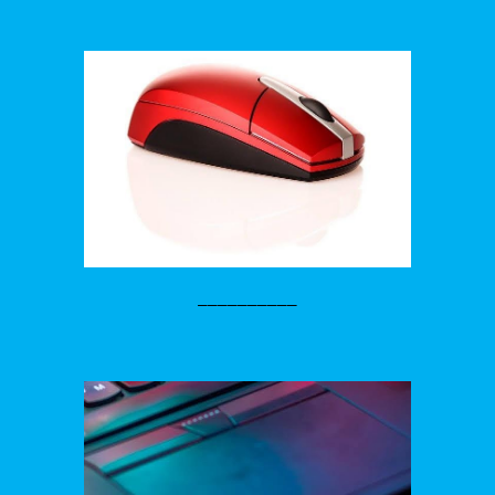
__________