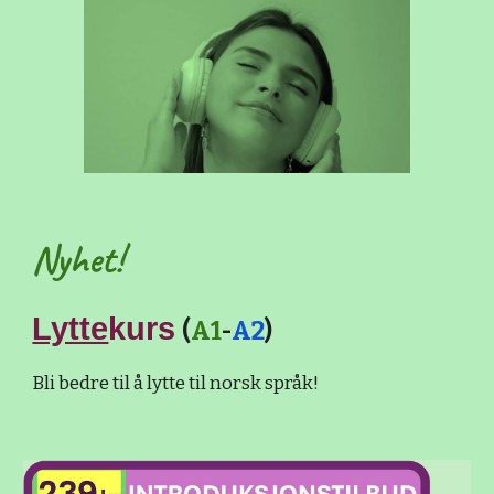
Nyhet!
Lytte
kurs
(
A1
-
A2
)
Bli bedre til å lytte til norsk språk!