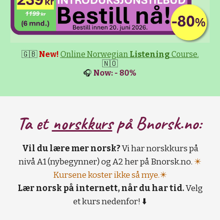
🇬🇧
New!
Online Norwegian
Listening
Course.
🇳🇴
🎧
Now: - 80%
Ta et
norskkurs
på B
norsk.no:
Vil du lære mer norsk?
Vi har norskkurs på
nivå A1 (nybegynner) og A2 her på Bnorsk.no.
✴️
Kursene koster ikke så mye.✴️
Lær norsk på internett, når du har tid.
Velg
et kurs nedenfor! ⬇️