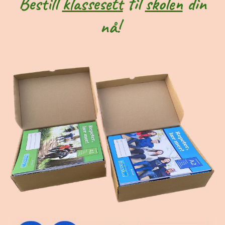
Bestill
klassesett
til
skolen
din
nå!