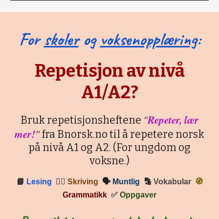
For
skoler
og
voksenopplæring
:
Repetisjon av nivå
A1/A2?
"
Repeter, lær
Bruk repetisjonsheftene
mer!
"
fra Bnorsk.no til å repetere norsk
på nivå A1 og A2. (For ungdom og
voksne.)
📘
Lesing
✍🏼
Skriving
🗣
Muntlig
🔡
Vokabular
🧭
Grammatikk
✅
Oppgaver