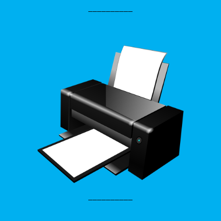
__________
__________