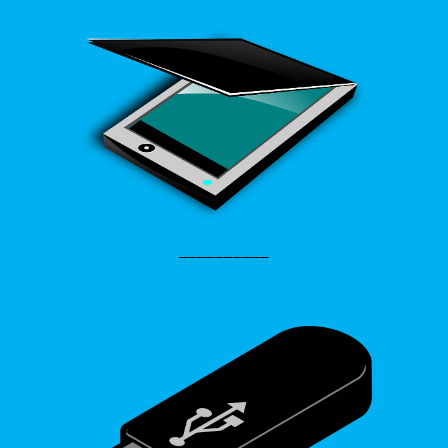
__________