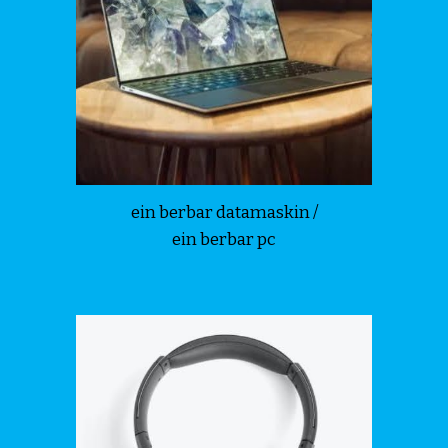
ein b
e
rbar datamaskin /
ein b
e
rbar pc