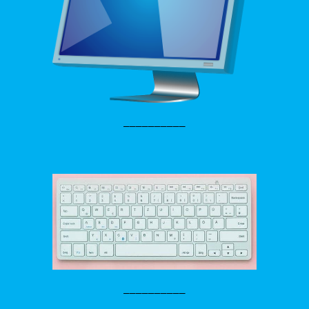
__________
__________