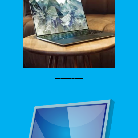
__________