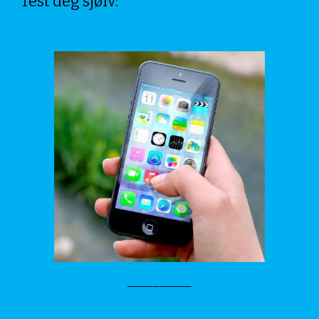
Test deg 
sjølv
:
__________