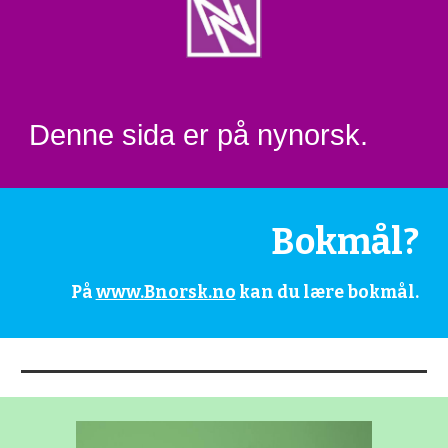
Denne sida er på nynorsk.
Bokmål?
På 
www.Bnorsk.no
 kan du lære bokmål.