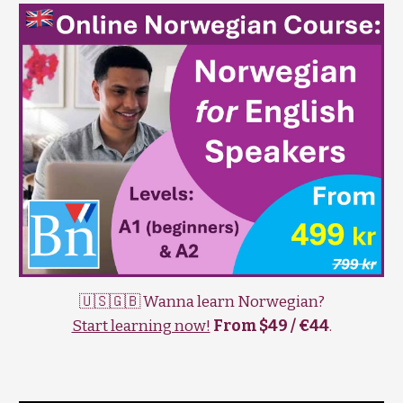
🇺🇸🇬🇧 Wanna learn Norwegian?
Start learning now!
From $49 / €44
.