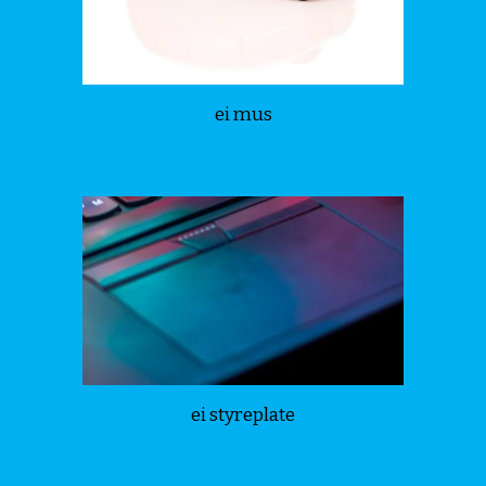
ei mus
ei styreplate