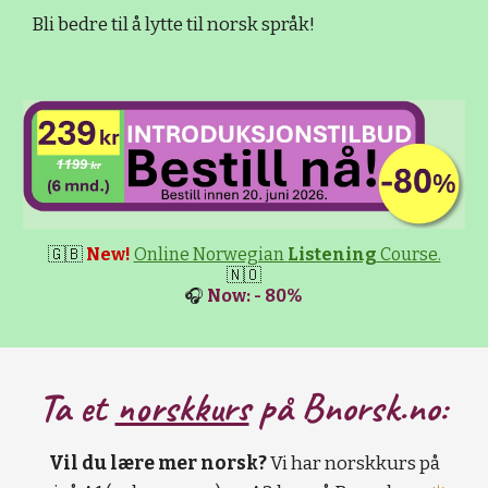
Bli bedre til å lytte til norsk språk!
🇬🇧
New!
Online Norwegian
Listening
Course.
🇳🇴
🎧
Now: - 80%
Ta et
norskkurs
på B
norsk.no:
Vil du lære mer norsk?
Vi har norskkurs på