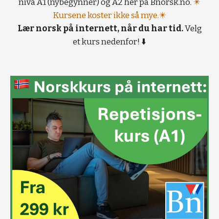
nivå A1 (nybegynner) og A2 her på Bnorsk.no.
✴️
Kursene koster ikke så mye.✴️
Lær norsk på internett, når du har tid.
Velg
et kurs nedenfor! ⬇️