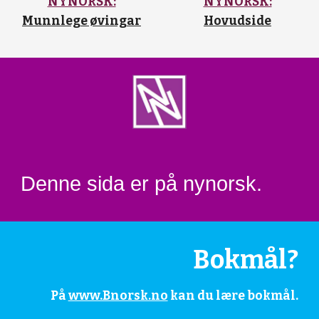
NYNORSK:
NYNORSK:
Munnlege øvingar
Hovudside
Denne sida er på nynorsk.
Bokmål?
På
www.Bnorsk.no
kan du lære bokmål.