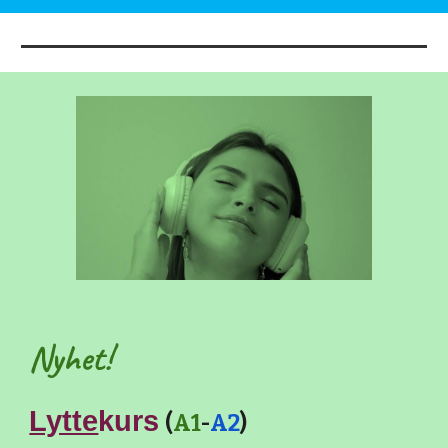
Nyhet!
Lytte
kurs
(
A1
-
A2
)