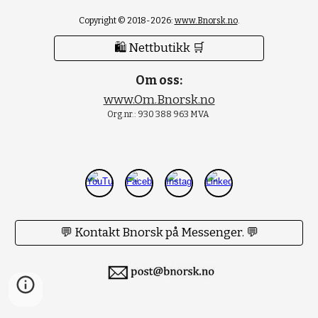
Copyright © 2018-2026:
www.Bnorsk.no
.
🛍 Nettbutikk 🛒
Om oss:
www.Om.Bnorsk.no
Org.nr.: 930 388 963 MVA
💬 Kontakt Bnorsk på Messenger. 💬