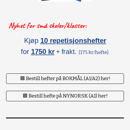
Nyhet for små skoler/klasser:
Kjøp
10 repetisjonshefter
for
1750 kr
.
+ frakt
(175 kr/hefte).
🟦 Bestill hefter på BOKMÅL (A1/A2) her!
🟪 Bestill hefte på NYNORSK (A1) her!