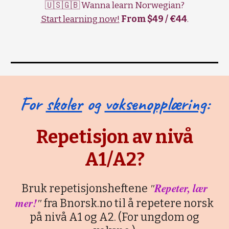
🇺🇸🇬🇧 Wanna learn Norwegian?
Start learning now!
From $49 / €44
.
For
skoler
og
voksenopplæring
:
Repetisjon av nivå
A1/A2?
"
Repeter, lær
Bruk repetisjonsheftene
mer!
"
fra Bnorsk.no til å repetere norsk
på nivå A1 og A2. (For ungdom og