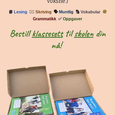
voksne.)
📘
Lesing
✍🏼
Skriving
🗣
Muntlig
🔡
Vokabular
🧭
Grammatikk
✅
Oppgaver
Bestill
klassesett
til
skolen
din
nå!