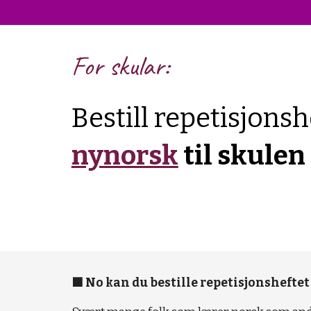
For skular:
Bestill repetisjons
nynorsk
til skulen
🟩 N
o
kan du bestille
repetisjonsheft
et