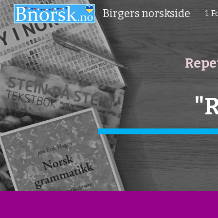
Birgers norskside
1. 
Sk
Repet
"R