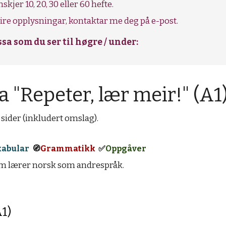
jer 10, 20, 30 eller 60 hefte.
ire opplysningar, kontaktar me deg på e-post.
sa som du ser til høgre / under:
 "Repeter, lær meir!" (A1
 sider (inkludert omslag).
kabular
🧭
Grammatikk
✅
Oppgåver
 som lærer norsk som andrespråk.
A1)