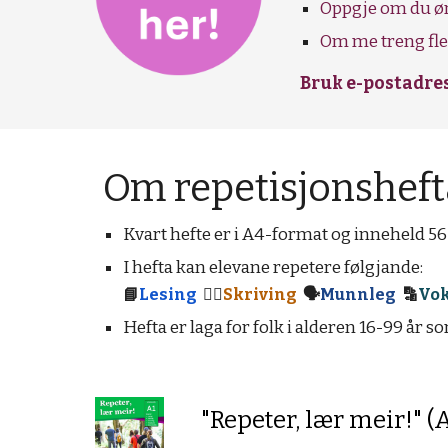
Oppgje om du ønsk
Om me treng fle
Bruk e-postadres
Om repetisjonshefta
Kvart hefte er i A4-format og inneheld 56
I hefta kan elevane repetere følgjande:
📘
Lesing
✍🏼
Skriving
🗣
Munnleg
🔡
Vo
Hefta er laga for folk i alderen 16-99 år
"Repeter, lær meir!" (