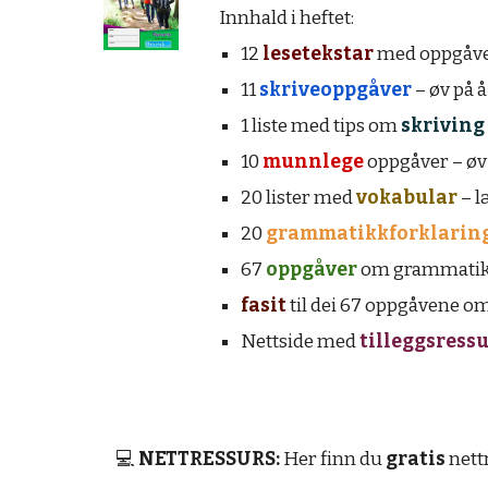
Innhald i heftet:
12
lesetekstar
med oppgåver
11
skriveoppgåver
– øv på 
1 liste med tips om
skriving
10
munnlege
oppgåver – øv
20 lister med
vokabular
– l
20
grammatikkforklarin
67
oppgåver
om grammatikk
fasit
til dei 67 oppgåvene om
Nettside med
tilleggsress
💻
NETTRESSURS:
Her finn du
gratis
nettr