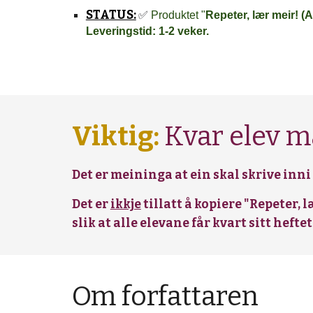
STATUS:
✅
Produktet "
Repeter, lær meir! (A
Leveringstid: 1-2 veker.
Viktig:
Kvar elev m
Det er meininga at ein skal skrive inni
Det er
ikkje
tillatt å kopiere "Repeter, 
slik at alle elevane får kvart sitt heftet
Om forfattaren