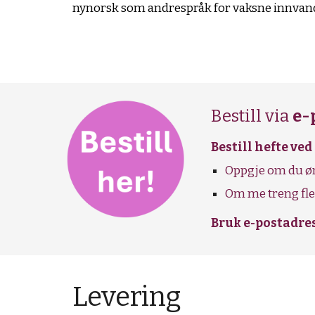
nynorsk som andrespråk for vaksne innvand
Bestill via
e-
Bestill hefte ved
Oppgje om du ønsk
Om me treng fle
Bruk e-postadres
Levering