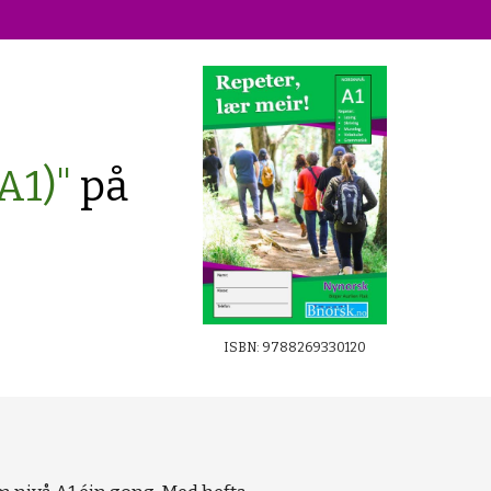
A1)"
på
ISBN: 9788269330120