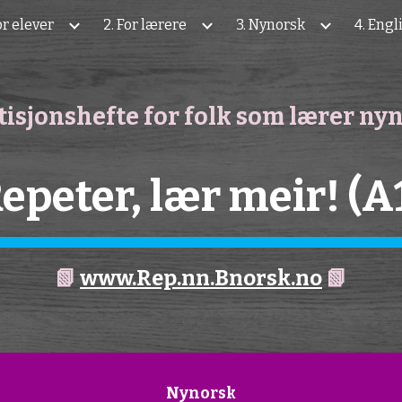
For elever
2. For lærere
3. Nynorsk
4. Engl
ip to main content
Skip to navigat
isjonshefte for folk som lærer ny
epeter, lær meir! (A
📗
www.Rep.nn.Bnorsk.no
📗
Nynorsk