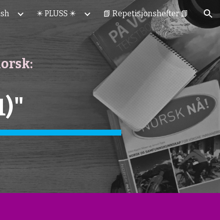
ish
✴️ PLUSS ✴️
📗 Repetisjonshefter 📘
ion
norsk:
1)"