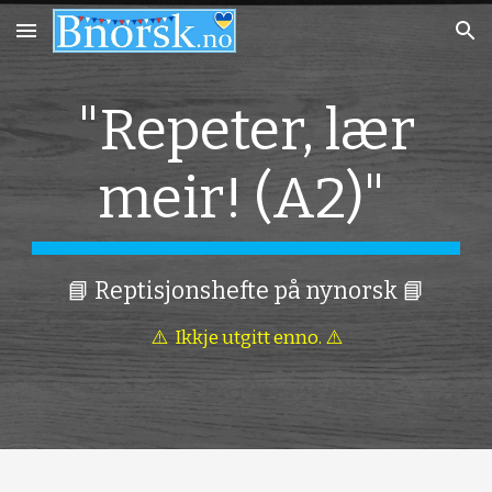
Skip to main content
Skip to navigation
"Repeter, lær
meir! (A2)"
📘 Reptisjonshefte på nynorsk 📘
⚠️ Ikkje utgitt enno. ⚠️