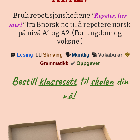
"
Repeter, lær
Bruk repetisjonsheftene
mer!
"
fra Bnorsk.no til å repetere norsk
på nivå A1 og A2. (For ungdom og
voksne.)
📘
Lesing
✍🏼
Skriving
🗣
Muntlig
🔡
Vokabular
🧭
Grammatikk
✅
Oppgaver
Bestill
klassesett
til
skolen
din
nå!