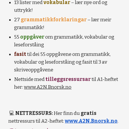
13 lister med
vokabular
– lær nye ord og
uttrykk!
27
grammatikkforklaringar
– lær meir
grammatikk!
55
oppgåver
om grammatikk, vokabular og
leseforståing
fasit
til dei 55 oppgåvene om grammatikk,
vokabular og leseforståing og fasit til 3 av
skriveoppgåvene
Nettside med
tilleggsressursar
til A1-heftet
her:
www.A2N.Bnorsk.no
💻
NETTRESSURS:
Her finn du
gratis
nettressurs til A2-heftet:
www.A2N.Bnorsk.no
.