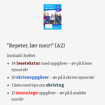
"Repeter, lær meir!" (A2)
Innhald i heftet:
14
lesetekstar
med oppgåver – øv på å lese
nynorsk!
10
skriveoppgåver
– øv på å skrive nynorsk!
1 liste med tips om
skriving
13
munnlege
oppgåver – øv på å snakke
norsk!