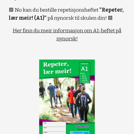
🟩 N
o
kan du bestille repetisjonsheftet
"Repeter,
lær meir! (A1)"
på nynorsk til skulen din!
🟩
Her finn du meir informasjon om A1-heftet på
nynorsk!