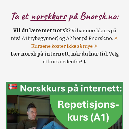
Ta et
norskkurs
på B
norsk.no:
Vil du lære mer norsk?
Vi har norskkurs på
nivå A1 (nybegynner) og A2 her på Bnorsk.no.
✴️
Kursene koster ikke så mye.✴️
Lær norsk på internett, når du har tid.
Velg
et kurs nedenfor! ⬇️