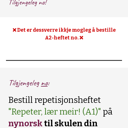
Tilgjengeleg no!
❌ D
et er dessverre ikkje mogleg å bestille
A2-heftet no. ❌
Tilgjengeleg
no
:
Bestill repetisjonsheftet
"Repeter, lær meir! (A1)"
på
nynorsk
til skulen din