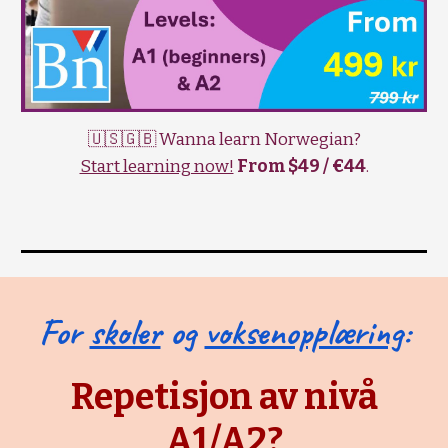
🇺🇸🇬🇧 Wanna learn Norwegian?
Start learning now!
From $49 / €44
.
For
skoler
og
voksenopplæring
:
Repetisjon av nivå
A1/A2?