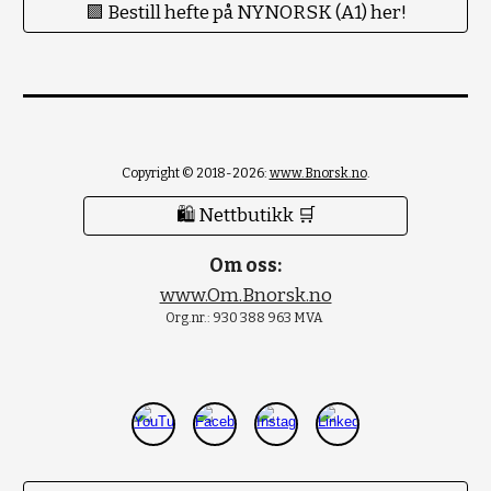
🟪 Bestill hefte på NYNORSK (A1) her!
Copyright © 2018-2026:
www.Bnorsk.no
.
🛍 Nettbutikk 🛒
Om oss:
www.Om.Bnorsk.no
Org.nr.: 930 388 963 MVA