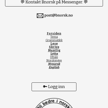
💬 Kontakt Bnorsk på Messenger. 💬
Forsiden
Tema
Grammatikk
Lese
Skrive
Muntlig
Lytte
Uttale
Norskprøve
Nynorsk
English
🔑 Logg inn