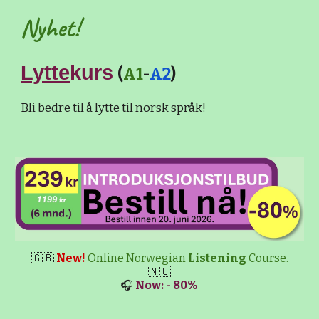
Nyhet!
Lytte
kurs
(
A1
-
A2
)
Bli bedre til å lytte til norsk språk!
🇬🇧
New!
Online Norwegian
Listening
Course.
🇳🇴
🎧
Now: - 80%