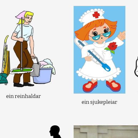
ein reinhaldar
ein sjukepleiar