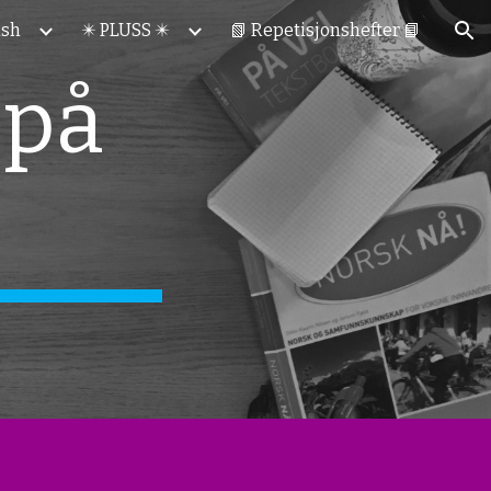
ish
✴️ PLUSS ✴️
📗 Repetisjonshefter 📘
ion
 på