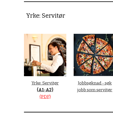
Yrke: Servitør
Yrke: Servitør
Jobbsøknad - søk
(A1-A2)
jobb som servitør
(PDF)