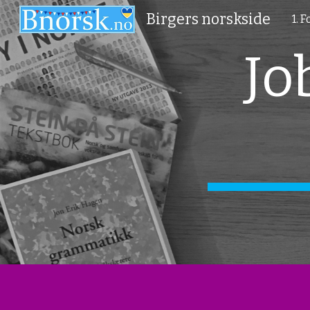
Birgers norskside
1. 
Sk
Jo