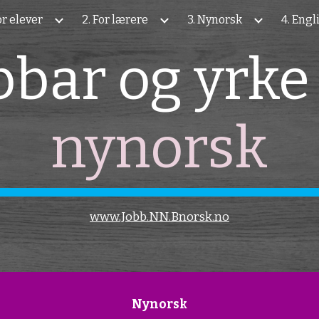
For elever
2. For lærere
3. Nynorsk
4. Engl
ip to main content
Skip to navigat
bbar og yrke
nynorsk
www.Jobb.NN.Bnorsk.no
Nynorsk