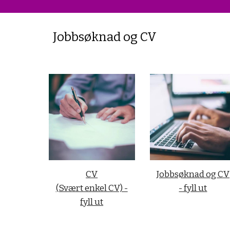
Jobbsøknad og CV
CV
Jobbsøknad og CV
(Svært enkel CV) -
- fyll ut
fyll ut