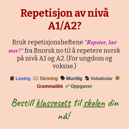
Repetisjon av nivå
A1/A2?
"
Repeter, lær
Bruk repetisjonsheftene
mer!
"
fra Bnorsk.no til å repetere norsk
på nivå A1 og A2. (For ungdom og
voksne.)
📘
Lesing
✍🏼
Skriving
🗣
Muntlig
🔡
Vokabular
🧭
Grammatikk
✅
Oppgaver
Bestill
klassesett
til
skolen
din
nå!