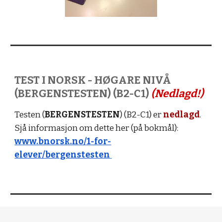
TEST I NORSK - HØ
GA
RE NIVÅ
(BERGENSTESTEN) (B2-C1)
(Nedlagd
!)
Testen (
BERGENSTESTEN
) (B2-C1) er
nedlagd
.
Sjå informasjon om dette
her (på bokmål):
www.bnorsk.no/1-for-
elever/bergenstesten