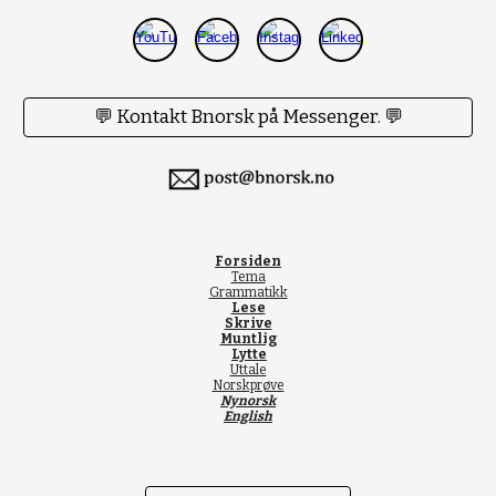
💬 Kontakt Bnorsk på Messenger. 💬
Forsiden
Tema
Grammatikk
Lese
Skrive
Muntlig
Lytte
Uttale
Norskprøve
Nynorsk
English