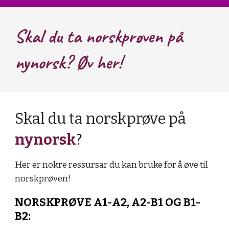
Skal du ta norskprøven på
nynorsk? Øv her!
Skal du ta norskprøv
e
på
nynorsk
?
Her er
nokre
ressurs
a
r du kan bruke for å øve til
norskprøven!
NORSKPRØVE A1-A2, A2-B1 OG B1-
B2: