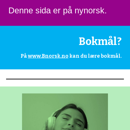
Denne sida er på nynorsk.
Bokmål?
På
www.Bnorsk.no
kan du lære bokmål.