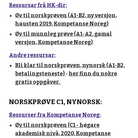
Ressurs
a
r fr
å
HK-dir
:
Øv til norskprøven (A1-B2, ny versjon,
h
au
sten 2019, Kompetanse Noreg)
Øv til
munnleg
prøve (A1-
A2
, gam
al
versjon, Kompetanse Noreg)
Andre ressurs
a
r:
Bli klar til norskprøven, nynorsk (A1-B2,
betalingsteneste)
-
her finn du
nokre
gratis oppg
å
ver.
NORSKPRØVE C1
, NYNORSK:
Ressurser fra Kompetanse Noreg:
Øv til norskprøven (C1 - hø
ga
re
akademisk nivå, 2020, Kompetanse