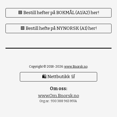
🟦 Bestill hefter på BOKMÅL (A1/A2) her!
🟪 Bestill hefte på NYNORSK (A1) her!
Copyright © 2018-2026:
www.Bnorsk.no
.
🛍 Nettbutikk 🛒
Om oss:
www.Om.Bnorsk.no
Org.nr.: 930 388 963 MVA