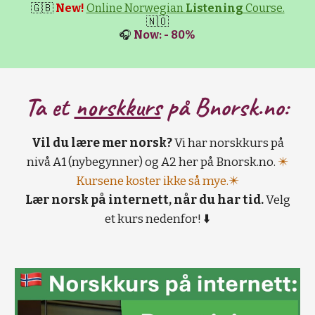
🇬🇧
New!
Online Norwegian
Listening
Course.
🇳🇴
🎧
Now: - 80%
Ta et
norskkurs
på B
norsk.no:
Vil du lære mer norsk?
Vi har norskkurs på
nivå A1 (nybegynner) og A2 her på Bnorsk.no.
✴️
Kursene koster ikke så mye.✴️
Lær norsk på internett, når du har tid.
Velg
et kurs nedenfor! ⬇️