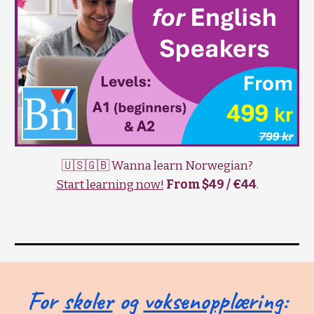
🇺🇸🇬🇧 Wanna learn Norwegian?
Start learning now!
From $49 / €44
.
For
skoler
og
voksenopplæring
: