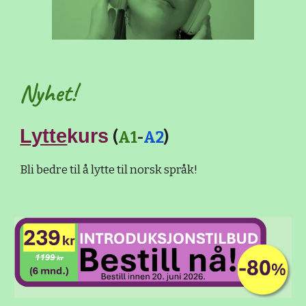
Nyhet!
Lytte
kurs
(
A1
-
A2
)
Bli bedre til å lytte til norsk språk!