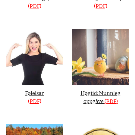
(PDF)
(PDF)
Følelsar
Høgtid: Munnleg
(PDF)
oppgåve
(PDF)