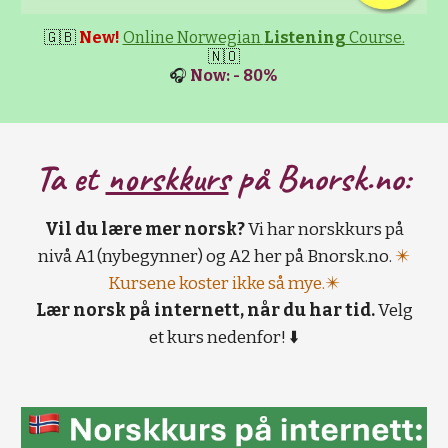
🇬🇧
New!
Online Norwegian
Listening
Course.
🇳🇴
🎧
Now: - 80%
Ta et
norskkurs
på B
norsk.no:
Vil du lære mer norsk?
Vi har norskkurs på
nivå A1 (nybegynner) og A2 her på Bnorsk.no.
✴️
Kursene koster ikke så mye.✴️
Lær norsk på internett, når du har tid.
Velg
et kurs nedenfor! ⬇️