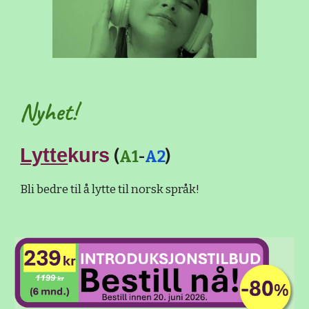
Nyhet!
Lytte
kurs
(
A1
-
A2
)
Bli bedre til å lytte til norsk språk!