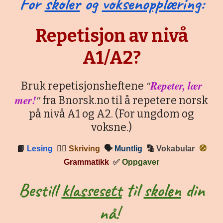
For
skoler
og
voksenopplæring
:
Repetisjon av nivå
A1/A2?
"
Repeter, lær
Bruk repetisjonsheftene
mer!
"
fra Bnorsk.no til å repetere norsk
på nivå A1 og A2. (For ungdom og
voksne.)
📘
Lesing
✍🏼
Skriving
🗣
Muntlig
🔡
Vokabular
🧭
Grammatikk
✅
Oppgaver
Bestill
klassesett
til
skolen
din
nå!