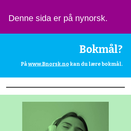
Denne sida er på nynorsk.
Bokmål?
På
www.Bnorsk.no
kan du lære bokmål.