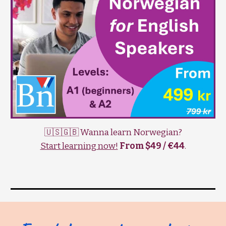
🇺🇸🇬🇧 Wanna learn Norwegian?
Start learning now!
From $49 / €44
.