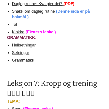
Dagleg rutine: Kva gjer dei?
(PDF)
Snakk om dagleg rutine
(Denne sida er på
bokmål.)
Tal
Klokka
(Ekstern lenke.)
GRAMMATIKK:
Heilsetningar
Setningar
Grammatikk
Leksjon 7: Kropp og trening
🚶🏼‍♀️ 🏋🏽‍♀️
TEMA:
Sport
(Ekstern lenke.)