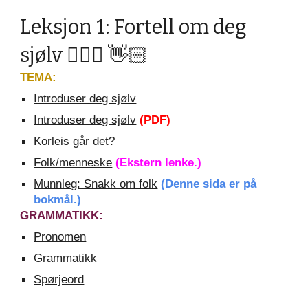
Leksjon 1: Fortell om deg
sjølv 🙋🏽‍♀️ 👋🏻
TEMA:
Introduser deg sjølv
Introduser deg sjølv
(PDF)
Korleis går det?
Folk/menneske
(Ekstern lenke.)
Munnleg: Snakk om folk
(Denne sida er på
bokmål.)
GRAMMATIKK:
Pronomen
Grammatikk
Spørjeord