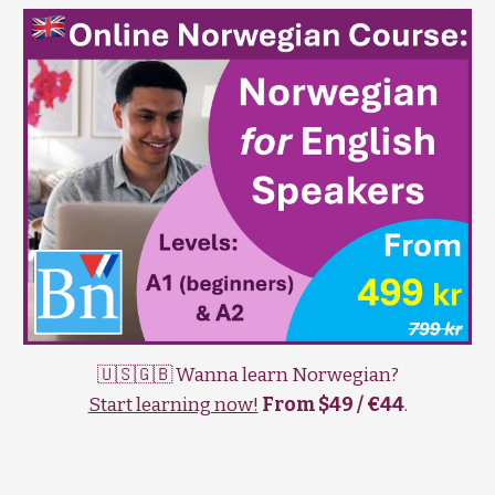
🇺🇸🇬🇧 Wanna learn Norwegian?
Start learning now!
From $49 / €44
.