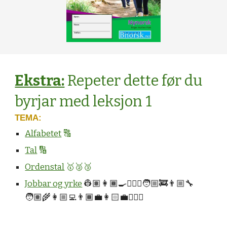
Ekstra:
Repeter dette før du
byrjar med leksjon 1
TEMA:
Alfabetet
🔠
Tal
🔢
Ordenstal
🥇🥈🥉
Jobbar og yrke
👷🏽👩🏾‍🍳👮🏻‍♂️🧑🏼‍🚒👨🏼‍🔧
🧑🏽‍🌾👩🏼‍💻👨🏾‍💼👩🏻‍💼👨🏿‍⚕️