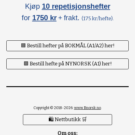
Kjøp
10 repetisjonshefter
for
1750 kr
.
+ frakt
(175 kr/hefte).
🟦 Bestill hefter på BOKMÅL (A1/A2) her!
🟪 Bestill hefte på NYNORSK (A1) her!
Copyright © 2018-2026:
www.Bnorsk.no
.
🛍 Nettbutikk 🛒
Om oss: