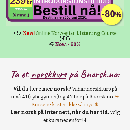
🇬🇧
New!
Online Norwegian
Listening
Course.
🇳🇴
🎧
Now: - 80%
Ta et
norskkurs
på B
norsk.no:
Vil du lære mer norsk?
Vi har norskkurs på
nivå A1 (nybegynner) og A2 her på Bnorsk.no.
✴️
Kursene koster ikke så mye.✴️
Lær norsk på internett, når du har tid.
Velg
et kurs nedenfor! ⬇️