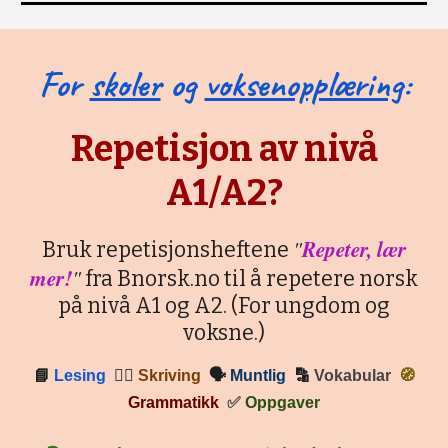
For
skoler
og
voksenopplæring
:
Repetisjon av nivå
A1/A2?
"
Repeter, lær
Bruk repetisjonsheftene
mer!
"
fra Bnorsk.no til å repetere norsk
på nivå A1 og A2. (For ungdom og
voksne.)
📘
Lesing
✍🏼
Skriving
🗣
Muntlig
🔡
Vokabular
🧭
Grammatikk
✅
Oppgaver