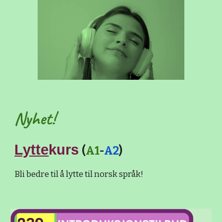
Nyhet!
Lytte
kurs
(
A1
-
A2
)
Bli bedre til å lytte til norsk språk!