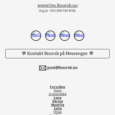
www.Om.Bnorsk.no
Org.nr.: 930 388 963 MVA
💬 Kontakt Bnorsk på Messenger. 💬
Forsiden
Tema
Grammatikk
Lese
Skrive
Muntlig
Lytte
Uttale