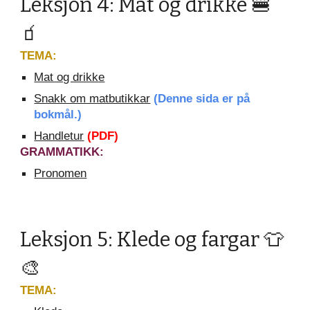
Leksjon 4: Mat og drikke 🍔
🧃
TEMA:
Mat og drikke
Snakk om matbutikkar
(Denne sida er på
bokmål.)
Handletur
(PDF)
GRAMMATIKK:
Pronomen
Leksjon 5: Klede og fargar 👕
🎨
TEMA: